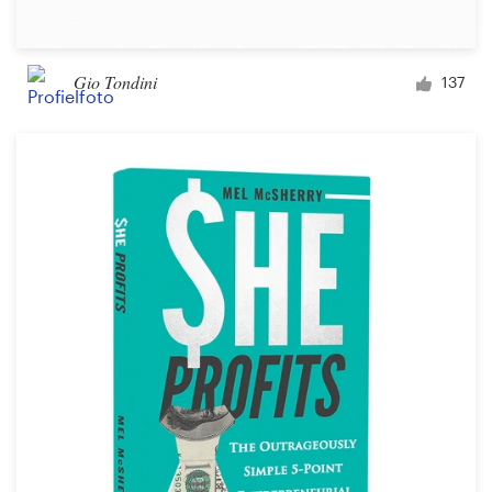
Gio Tondini
137