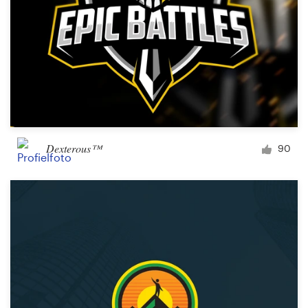
Dexterous™
90