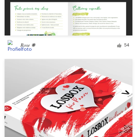
Rose ❋
54