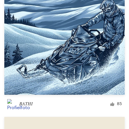
Visitekaartje
Webdesign
Merkgids
Blader door alle categorieën
Klantenservice
+49 30 568 377 84
BATHI
85
Helpcentrum