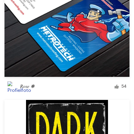
Rose ❋
54