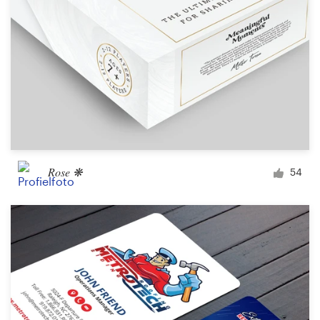
Rose ❋
54