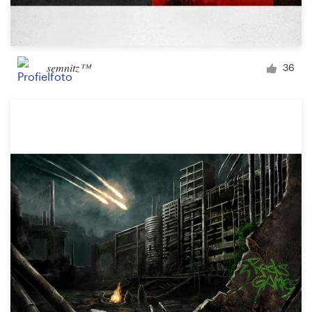
semnitz™
36