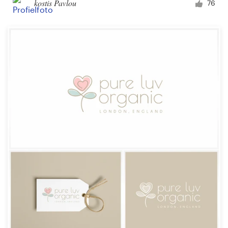
kostis Pavlou
76