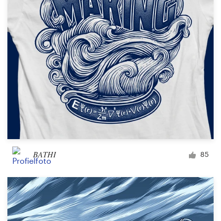
1-op-1 projecten
Vind een designer
Ontdek inspiratie
99designs Studio
99designs Pro
BATHI
85
Ontvang
een
ontwerp
Logo-ontwerp