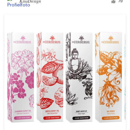
KisaDesign
79