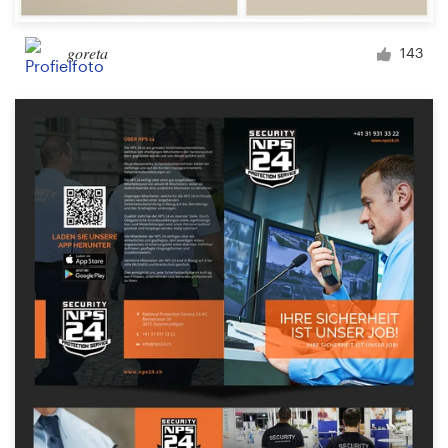
goreta
143