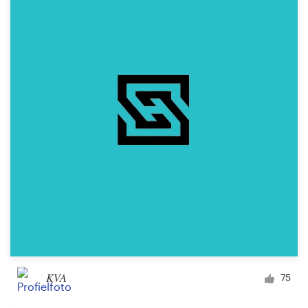
KVA
75