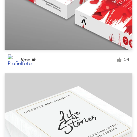
Rose ❋
54