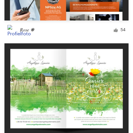
Rose ❋
54