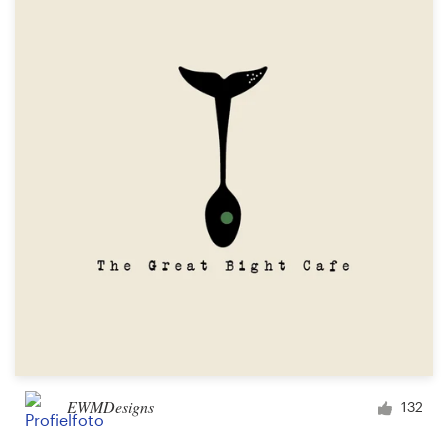
Bronnen
Prijzen
Word een designer
Blog
EWMDesigns
132