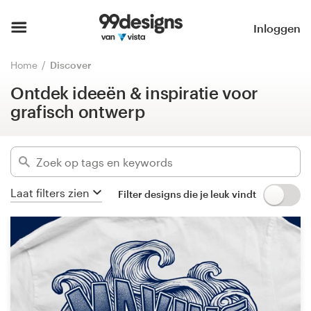
Ontdek ideeën & inspiratie voor
grafisch ontwerp
Home
Inloggen
Verberg filters
Blader door categorieën
Home
Discover
443096
ontwerpen gevonden voor:
Ontdek ideeën & inspiratie voor
Hoe het werkt
alle designs
grafisch ontwerp
Vind een designer
Categorieën
Inspiratie
Bedrijfssectoren
Laat filters zien
Filter designs die je leuk vindt
99designs Pro
Gevorderd
Ontwerpdiensten
Ontwerpwedstrijden