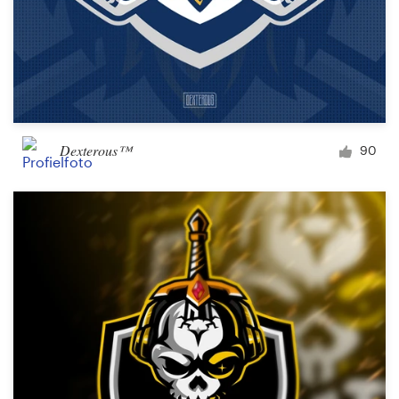
Dexterous™
90