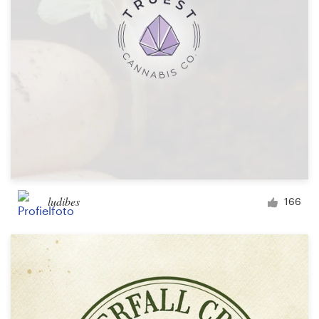
ludibes
166