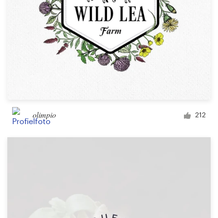
olimpio
212