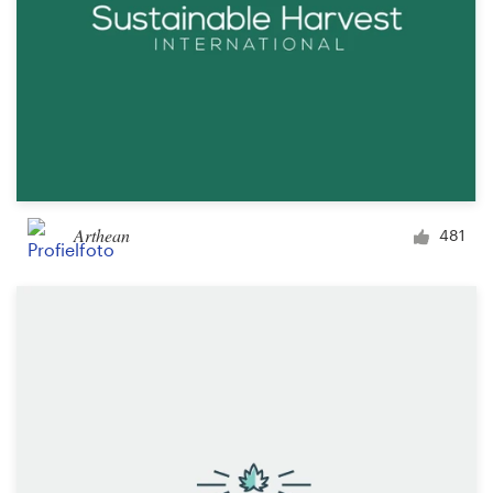
Arthean
481