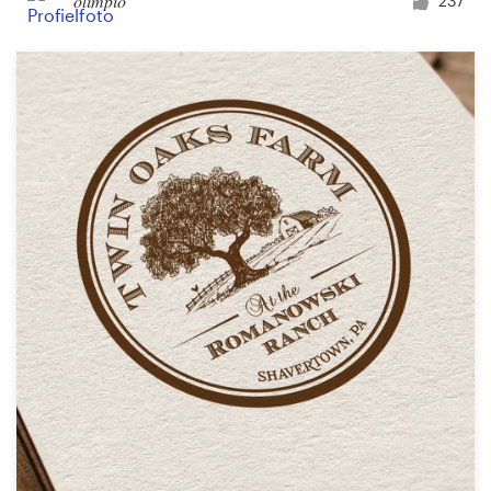
olimpio
237