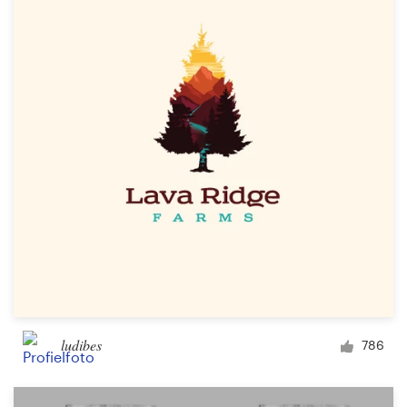
Bronnen
Prijzen
Word een designer
Blog
ludibes
786