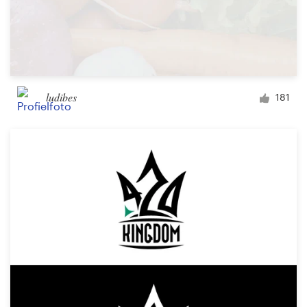
ludibes
181