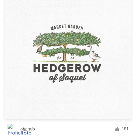
olimpio
191