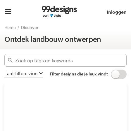
Ontdek landbouw ontwerpen
Home
Inloggen
Verberg filters
7000
ontwerpen gevonden voor:
Blader door categorieën
Home
Discover
agriculture
Ontdek landbouw ontwerpen
Hoe het werkt
Categorieën
Vind een designer
Bedrijfssectoren
Inspiratie
Laat filters zien
Filter designs die je leuk vindt
Gevorderd
99designs Pro
Wis filters
Ontwerpdiensten
Ontwerpwedstrijden