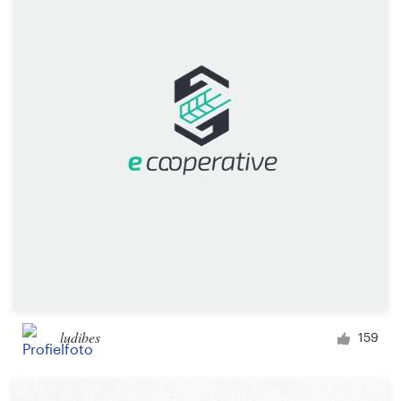
ludibes
159