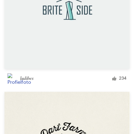
ludibes
234