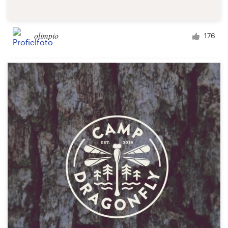
olimpio
176