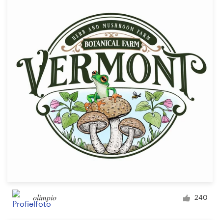
olimpio
240