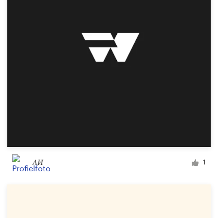
Visitekaartje
Webdesign
Merkgids
Blader door alle categorieën
Klantenservice
+49 30 568 377 84
ΛИ
1
Helpcentrum