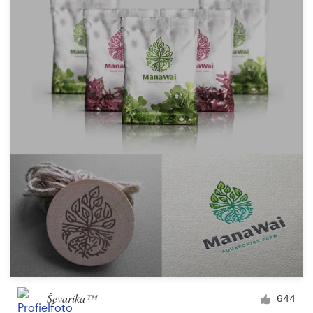
Ševarika™
644