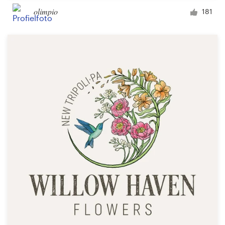
olimpio
181