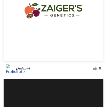
1-op-1 projecten
Vind een designer
Ontdek inspiratie
99designs Studio
99designs Pro
Dudeowl
6
Ontvang
een
ontwerp
Logo-ontwerp