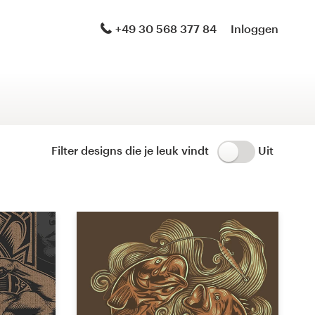
Logo & merkidentiteit-pakket
+49 30 568 377 84
Inloggen
Logo & een gehoste Website
Merkgids
Huisstijl
Filter designs die je leuk vindt
Uit
Logo & productverpakking
Brand launch pack
WordPress-thema-ontwerp