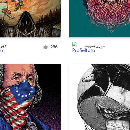
THI
merci dsgn
256