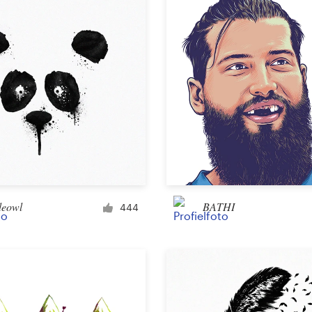
Overig ontwerp
eowl
BATHI
444