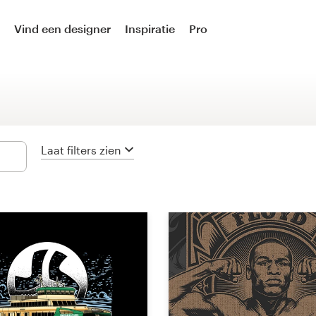
Logo-ontwerp
Vind een designer
Inspiratie
Pro
Logo & social media pakket
Logo en visitekaartje
Visitekaartje
Laat filters zien
Logo & merkgids
Brand starter pack
Web- & app-ontwerp
Webdesign