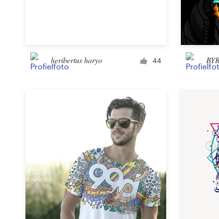
Visitekaartje
Webdesign
heribertus haryo
BY
44
Merkgids
Blader door alle categorieën
Klantenservice
+49 30 568 377 84
Helpcentrum