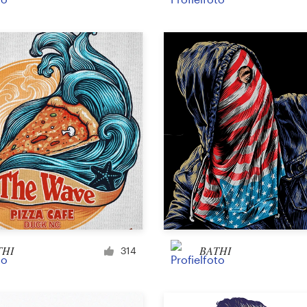
Product verpakking
Overige verpakking of etiket
Boek en tijdschrift
Boekomslag
Typesetting
Overig boek of tijdschrift
THI
BATHI
314
Overig