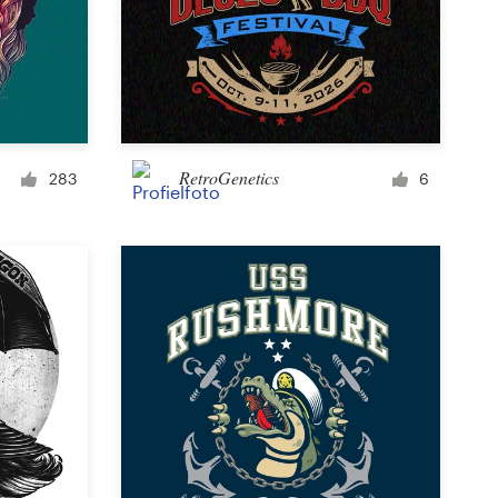
RetroGenetics
283
6