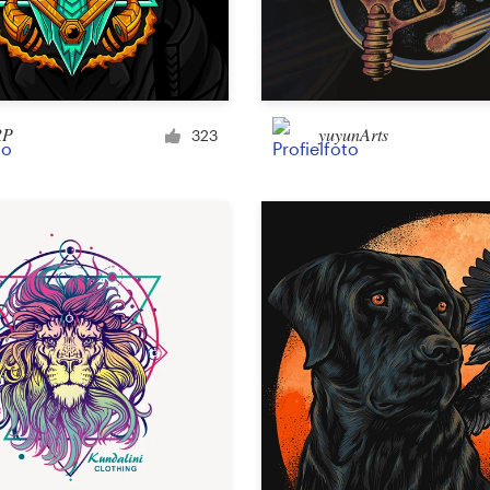
Voertuigwrap
RP
yuyunArts
323
E-mail
Menu
Albumcover
Kleding en accessoires
T-shirt