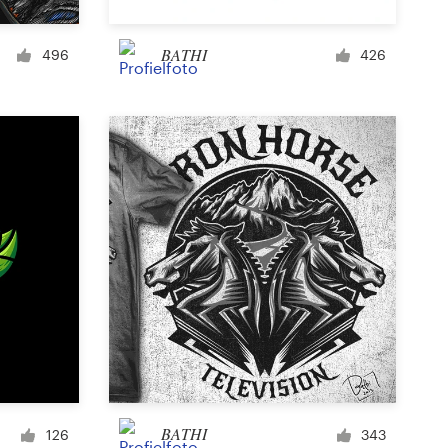
Kopje of mok
BATHI
496
426
Overig kleding of merchandise
Kaart of uitnodiging
Tattoo
Overige kunst of illustratie
BATHI
126
343