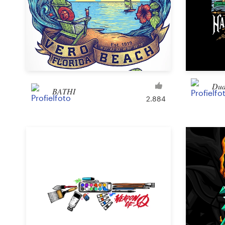
1-op-1 projecten
Vind een designer
Ontdek inspiratie
Dud
BATHI
99designs Studio
2.884
99designs Pro
Ontvang
een
ontwerp
Logo-ontwerp