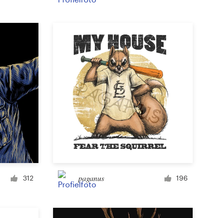
Product etiket
Tijdschriftomslag
Typesetting met afbeeldingen
paganus
312
196