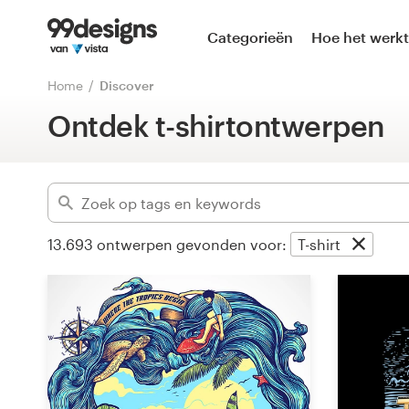
Home
Categorieën
Hoe het werkt
Gevorderd
Blader door categorieën
Home
Discover
Wis filters
Ontdek t-shirtontwerpen
Hoe het werkt
Vind een designer
Inspiratie
13.693
ontwerpen gevonden voor:
T-shirt
99designs Pro
Ontwerpdiensten
Ontwerpwedstrijden