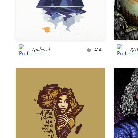
Dudeowl
BA
414