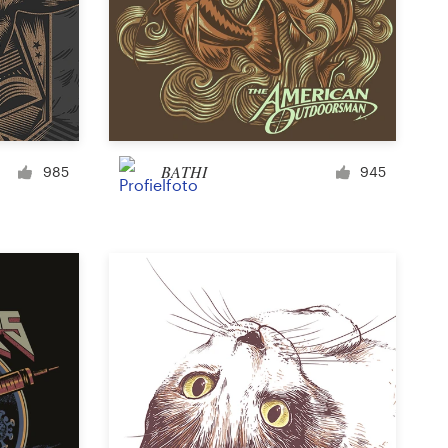
Icoon of knop
Facebook-omslag
BATHI
985
945
Banner
Poster
Brochure