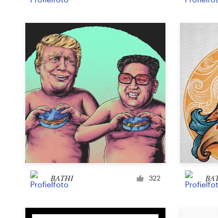
BATHI
BA
322