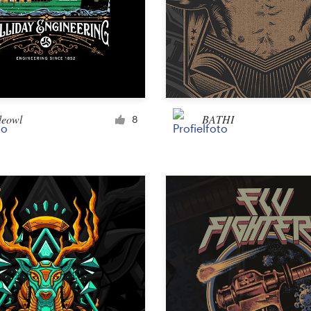
Landingspagina ontwerp
App ontwerp
eowl
BATHI
8
Social media-pagina
Overig web- of app-ontwerp
Bedrijf en reclame
Kaart, flyer, of print
Infographic