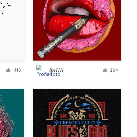
BATHI
416
264