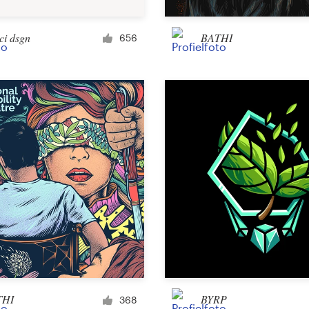
Merchandise
ci dsgn
BATHI
656
Sticker
Kunst en Illustratie
Illustratie of graphics
Karakter of Mascotte
3D
Verpakking en etiket
THI
BYRP
368