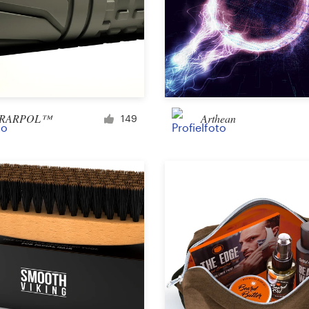
Landingspagina ontwerp
App ontwerp
RARPOL™
Arthean
149
Social media-pagina
Overig web- of app-ontwerp
Bedrijf en reclame
Kaart, flyer, of print
Infographic