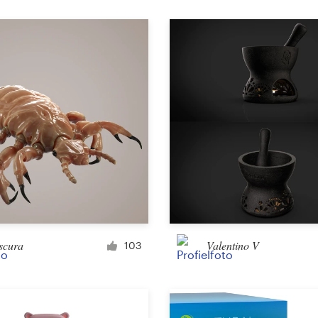
Product verpakking
Overige verpakking of etiket
Boek en tijdschrift
Boekomslag
Typesetting
Overig boek of tijdschrift
scura
Valentino V
103
Overig