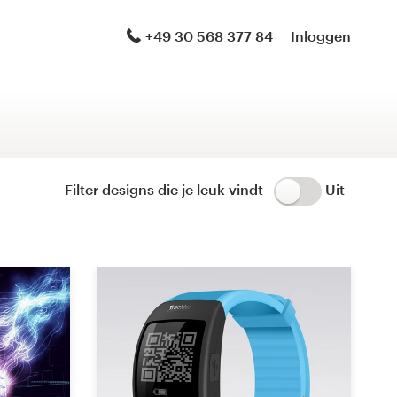
Logo & merkidentiteit-pakket
+49 30 568 377 84
Inloggen
Logo & een gehoste Website
Merkgids
Huisstijl
Filter designs die je leuk vindt
Uit
Logo & productverpakking
Brand launch pack
WordPress-thema-ontwerp