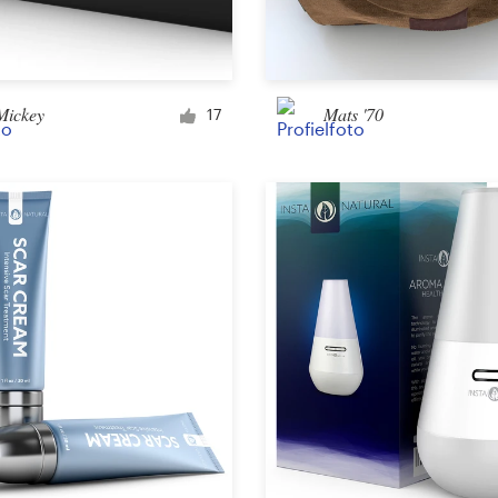
Voertuigwrap
Mickey
Mats '70
17
E-mail
Menu
Albumcover
Kleding en accessoires
T-shirt