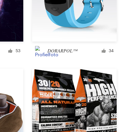
Icoon of knop
Facebook-omslag
DORARPOL™
53
34
Banner
Poster
Brochure