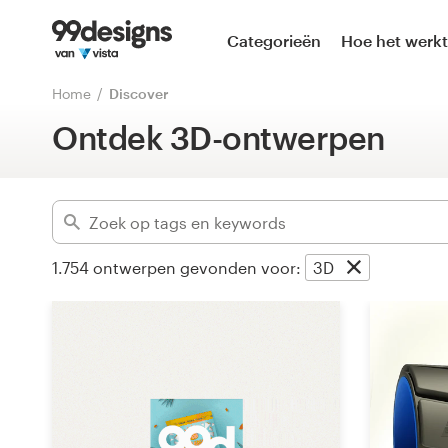
Home
Categorieën
Hoe het werkt
Gevorderd
Blader door categorieën
Home
Discover
Wis filters
Ontdek 3D-ontwerpen
Hoe het werkt
Vind een designer
Inspiratie
1.754
ontwerpen gevonden voor:
3D
99designs Pro
Ontwerpdiensten
Ontwerpwedstrijden