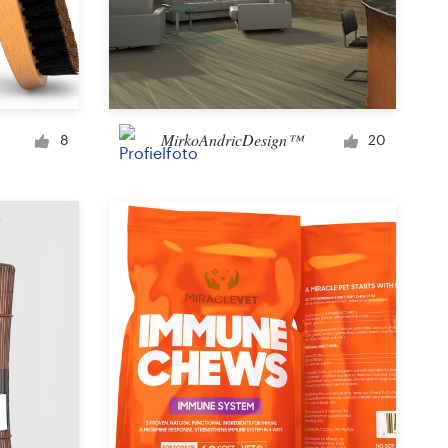
MirkoAndricDesign™
8
20