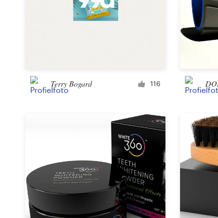
1-op-1 projecten
Vind een designer
Ontdek inspiratie
Terry Bogard
DO
116
99designs Studio
99designs Pro
Ontvang
een
ontwerp
Logo-ontwerp