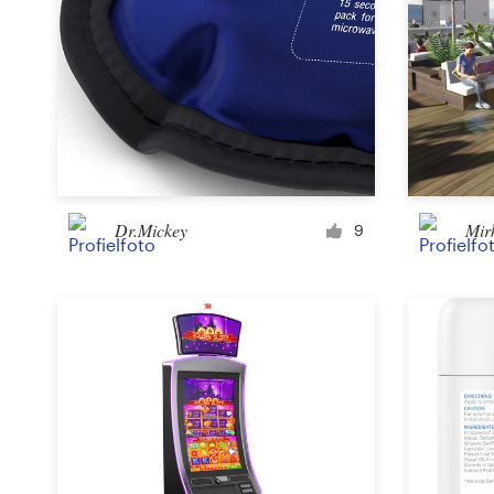
Dr.Mickey
Mir
9