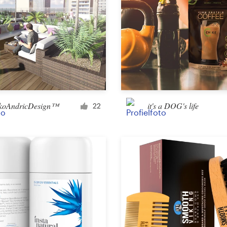
koAndricDesign™
it's a DOG's life
22