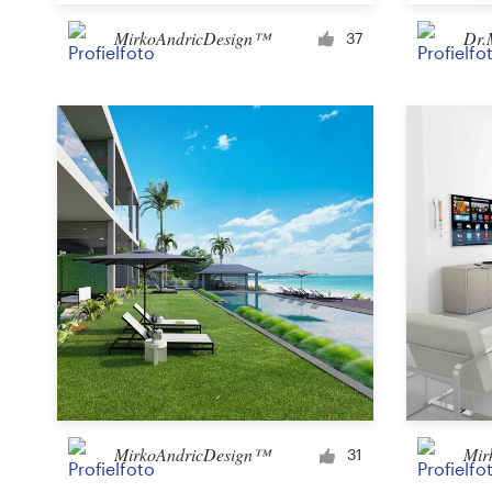
Bronnen
MirkoAndricDesign™
Dr.
37
Prijzen
Word een designer
Blog
MirkoAndricDesign™
Mir
31