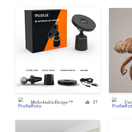
MirkoAndricDesign™
Uni
27