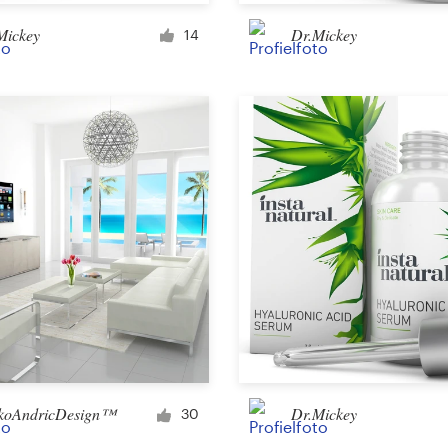
Merchandise
Mickey
Dr.Mickey
14
Sticker
Kunst en Illustratie
Illustratie of graphics
Karakter of Mascotte
3D
Verpakking en etiket
koAndricDesign™
Dr.Mickey
30