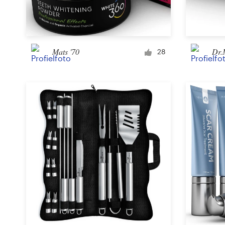
Visitekaartje
Webdesign
Mats '70
Dr.
28
Merkgids
Blader door alle categorieën
Klantenservice
+49 30 568 377 84
Helpcentrum