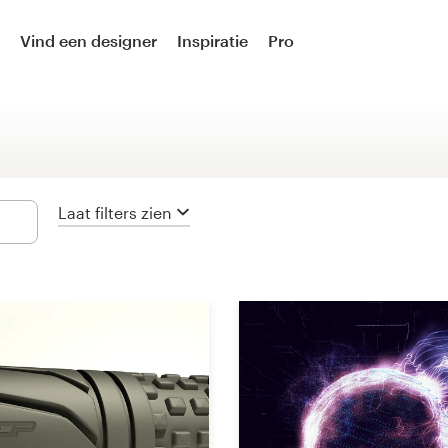
Logo-ontwerp
Vind een designer
Inspiratie
Pro
Logo & social media pakket
Logo en visitekaartje
Visitekaartje
Laat filters zien
Logo & merkgids
Brand starter pack
Web- & app-ontwerp
Webdesign