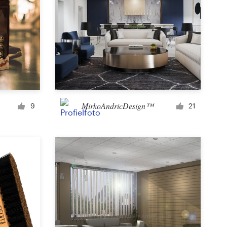
MirkoAndricDesign™
9
21