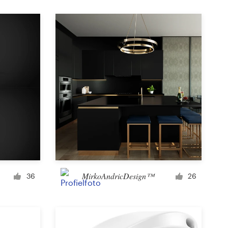
Product etiket
Tijdschriftomslag
Typesetting met afbeeldingen
MirkoAndricDesign™
36
26