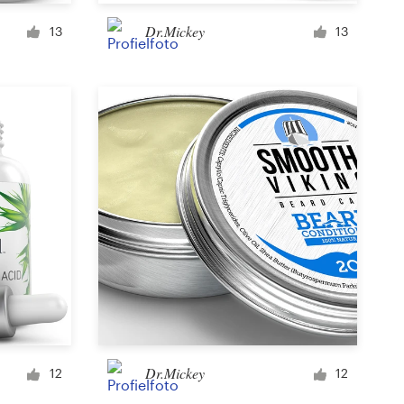
Kopje of mok
Dr.Mickey
13
13
Overig kleding of merchandise
Kaart of uitnodiging
Tattoo
Overige kunst of illustratie
Dr.Mickey
12
12