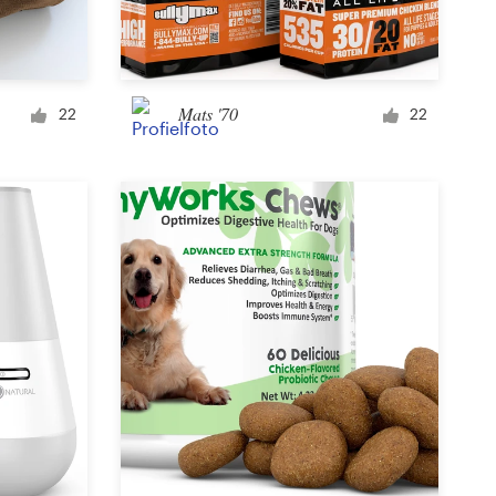
Signage
Mats '70
22
22
PowerPoint-templates
Andere bedrijf of advertentie
Podcast
Kleding of accessoires