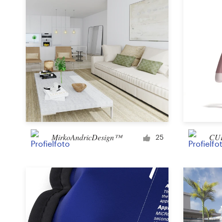
MirkoAndricDesign™
CU
25