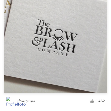
Bronnen
Prijzen
Word een designer
Blog
ultrastjarna
1.462