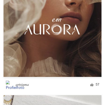
Visitekaartje
Webdesign
Merkgids
Blader door alle categorieën
Klantenservice
+49 30 568 377 84
artsigma
57
Helpcentrum