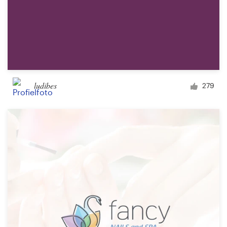
ludibes
279