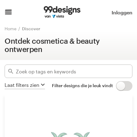
Ontdek cosmetica & beauty
ontwerpen
Home
Inloggen
Verberg filters
Blader door categorieën
Home
Discover
11441
ontwerpen gevonden voor:
Ontdek cosmetica & beauty
Hoe het werkt
cosmetics
ontwerpen
Vind een designer
Categorieën
Inspiratie
Bedrijfssectoren
Laat filters zien
Filter designs die je leuk vindt
99designs Pro
Gevorderd
Ontwerpdiensten
Wis filters
Ontwerpwedstrijden