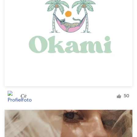
1-op-1 projecten
Vind een designer
Ontdek inspiratie
99designs Studio
99designs Pro
Cit
50
Ontvang
een
ontwerp
Logo-ontwerp