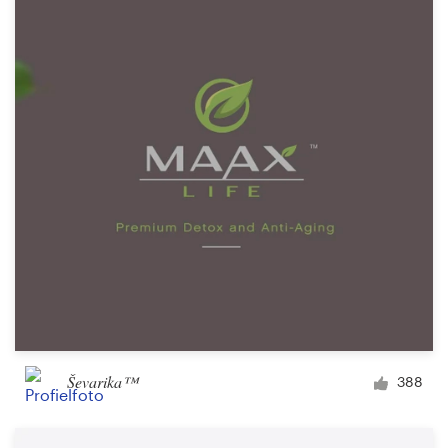
Ševarika™
388