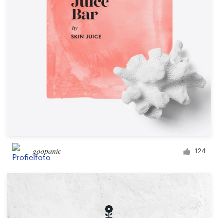
goopanic
124