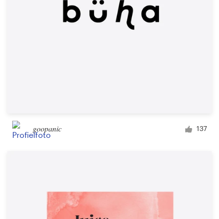
goopanic
137