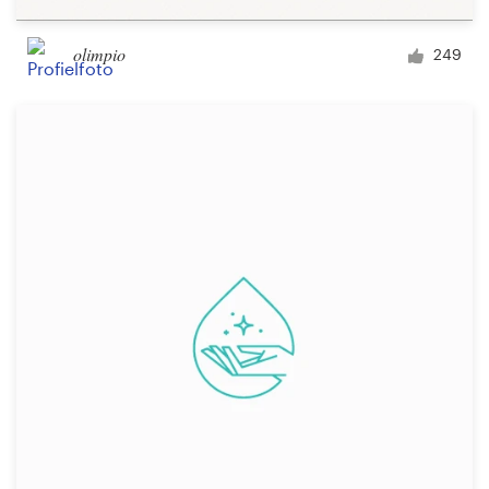
olimpio
249