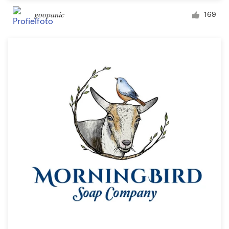
goopanic
169