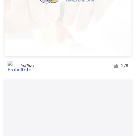
ludibes
278