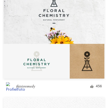
thisisremedy
456