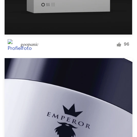
goopanic
96