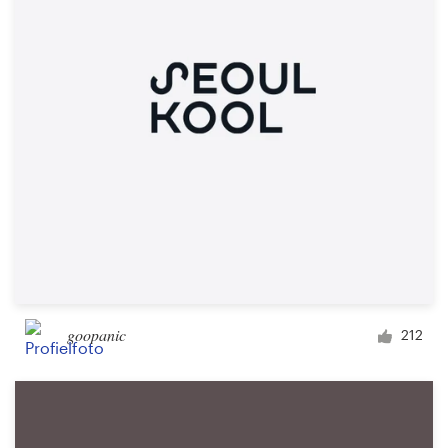
goopanic
212