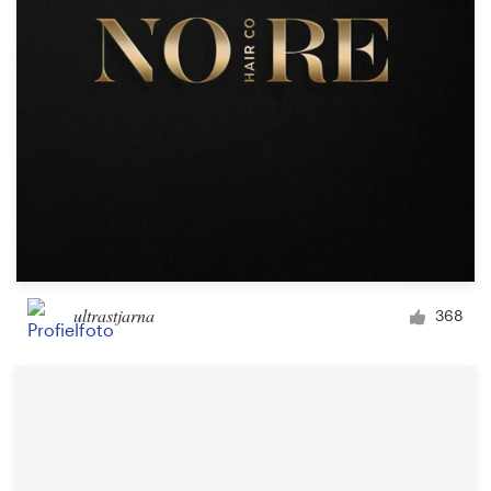
ultrastjarna
368