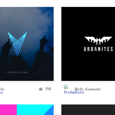
Product verpakking
Overige verpakking of etiket
Boek en tijdschrift
Boekomslag
Typesetting
Overig boek of tijdschrift
ric
Ricky Asamanis
156
Overig