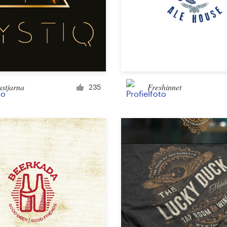
Landingspagina ontwerp
App ontwerp
astjarna
Freshinnet
235
Social media-pagina
Overig web- of app-ontwerp
Bedrijf en reclame
Kaart, flyer, of print
Infographic