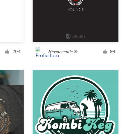
Icoon of knop
Facebook-omslag
Hermeneutic ®
204
94
Banner
Poster
Brochure