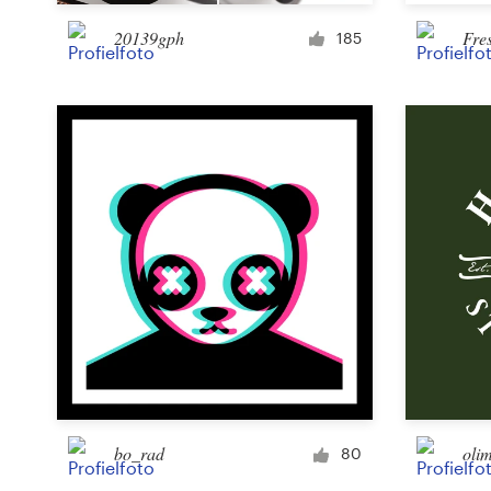
Bronnen
20139gph
Fre
185
Prijzen
Word een designer
Blog
bo_rad
oli
80