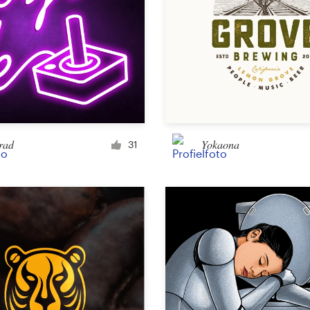
rad
Yokaona
31