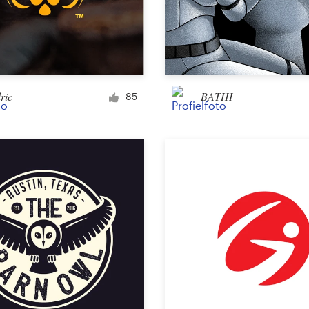
ric
BATHI
85