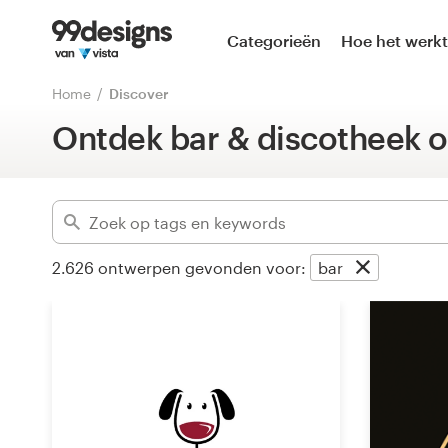
Home
Categorieën
Hoe het werkt
Gevorderd
Blader door categorieën
Home
Discover
Wis filters
Ontdek bar & discotheek 
Hoe het werkt
Vind een designer
Inspiratie
2.626
ontwerpen gevonden voor:
bar
99designs Pro
Ontwerpdiensten
Ontwerpwedstrijden