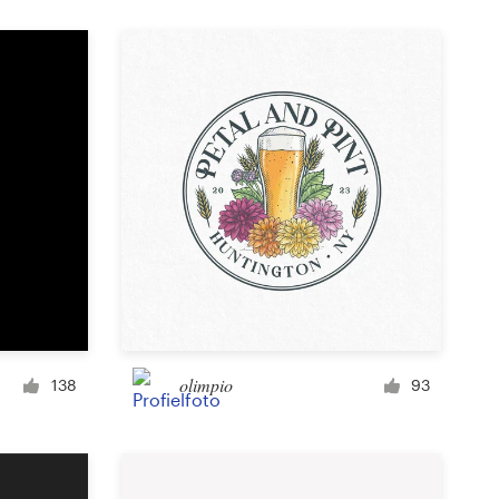
Product etiket
Tijdschriftomslag
Typesetting met afbeeldingen
olimpio
138
93