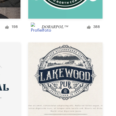
Signage
DORARPOL™
198
388
PowerPoint-templates
Andere bedrijf of advertentie
Podcast
Kleding of accessoires