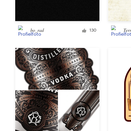
Visitekaartje
Webdesign
bo_rad
Ter
130
Merkgids
Blader door alle categorieën
Klantenservice
+49 30 568 377 84
Helpcentrum