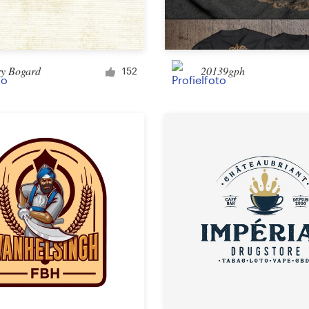
Voertuigwrap
ry Bogard
20139gph
152
E-mail
Menu
Albumcover
Kleding en accessoires
T-shirt