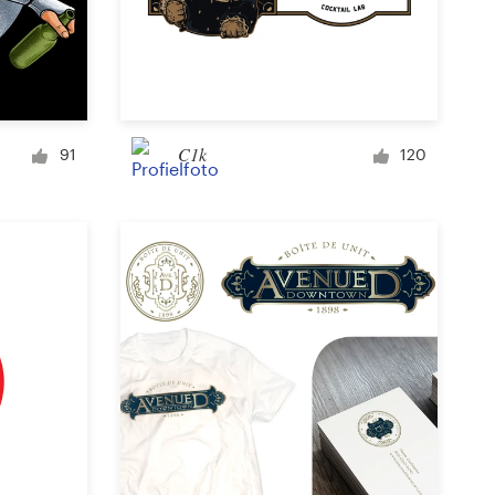
C1k
91
120