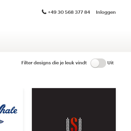
Logo & merkidentiteit-pakket
+49 30 568 377 84
Inloggen
Logo & een gehoste Website
Merkgids
Huisstijl
Filter designs die je leuk vindt
Uit
Logo & productverpakking
Brand launch pack
WordPress-thema-ontwerp