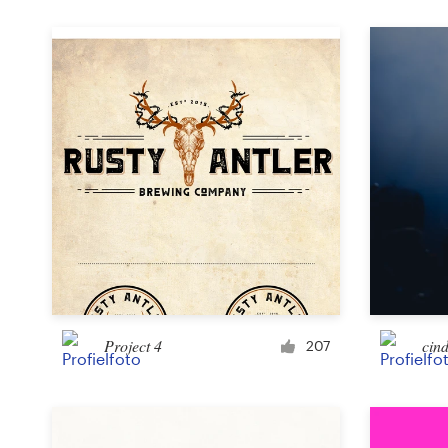
Project 4
cind
207