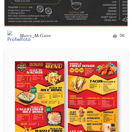
Marcy_McGuire
56