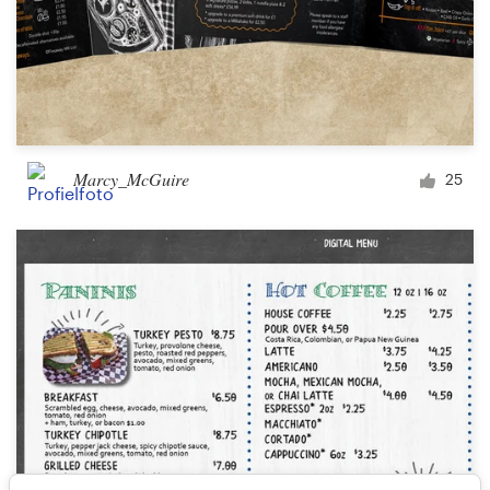
Marcy_McGuire
25