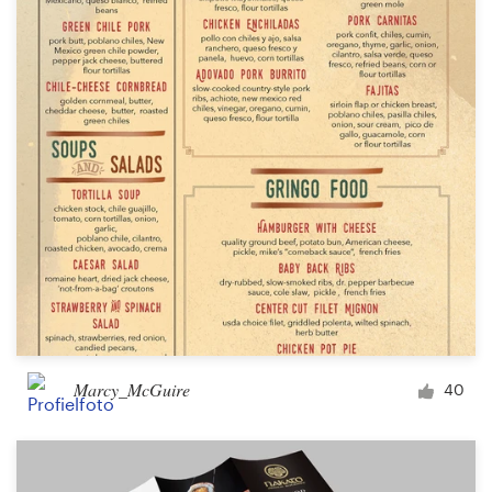
Marcy_McGuire
40