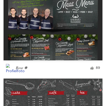
1-op-1 projecten
Vind een designer
Ontdek inspiratie
99designs Studio
99designs Pro
Rose ❋
89
Ontvang
een
ontwerp
Logo-ontwerp