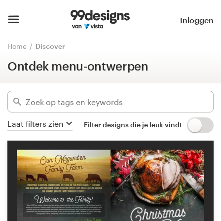
Ontdek menu-ontwerpen
Verberg filters
Home
Inloggen
835
ontwerpen gevonden voor:
Blader door categorieën
Home
Discover
menu
Ontdek menu-ontwerpen
Hoe het werkt
Categorieën
Vind een designer
Bedrijfssectoren
Inspiratie
Laat filters zien
Filter designs die je leuk vindt
Gevorderd
99designs Pro
Wis filters
Ontwerpdiensten
Ontwerpwedstrijden