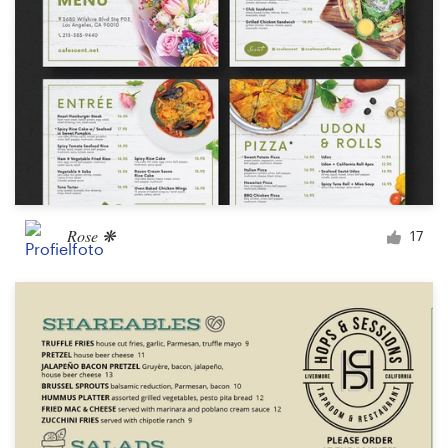
Rose ❋
17