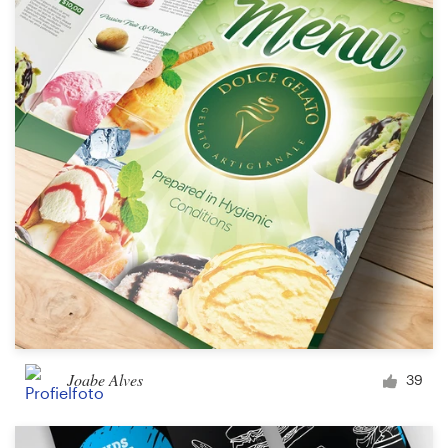
Bronnen
Prijzen
Word een designer
Blog
Joabe Alves
39