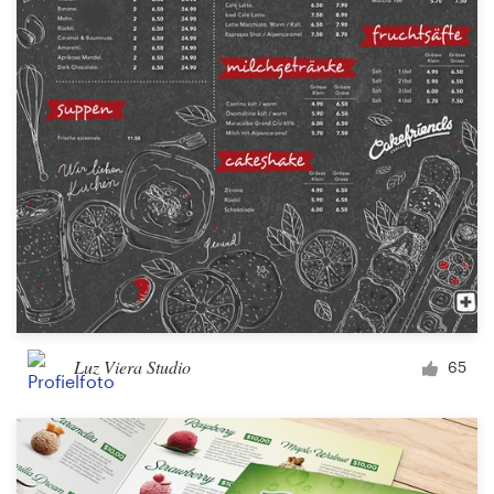
Visitekaartje
Webdesign
Merkgids
Blader door alle categorieën
Klantenservice
+49 30 568 377 84
Luz Viera Studio
65
Helpcentrum