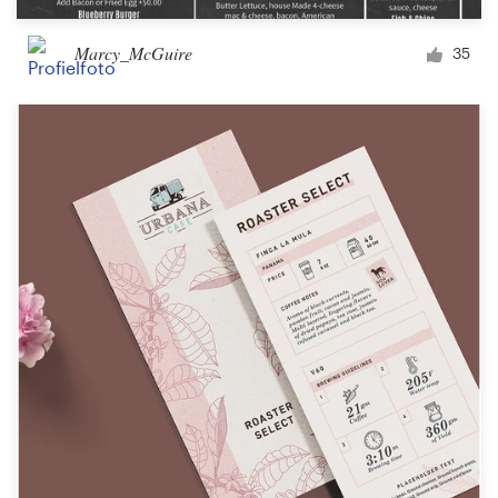
Marcy_McGuire
35