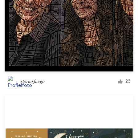
stormyfuego
23