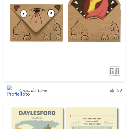
1-op-1 projecten
Vind een designer
Ontdek inspiratie
99designs Studio
99designs Pro
Cross the Lime
93
Ontvang
een
ontwerp
Logo-ontwerp