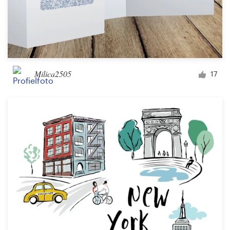
Milica2505
17