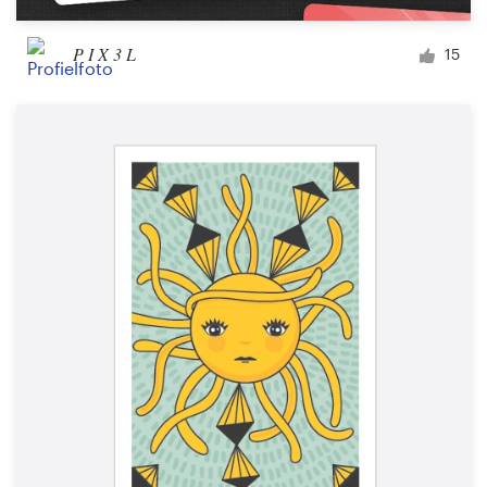
P I X 3 L
15