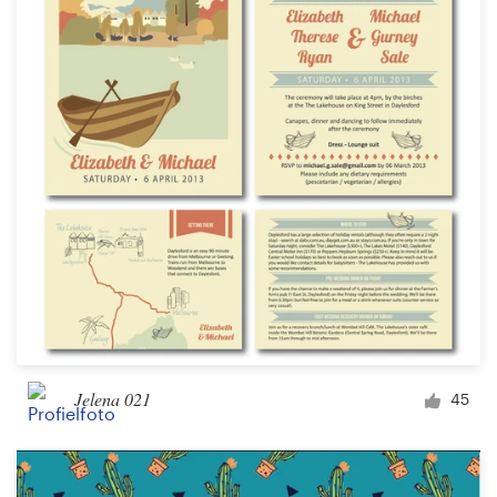
Visitekaartje
Webdesign
Merkgids
Blader door alle categorieën
Klantenservice
+49 30 568 377 84
Jelena 021
45
Helpcentrum