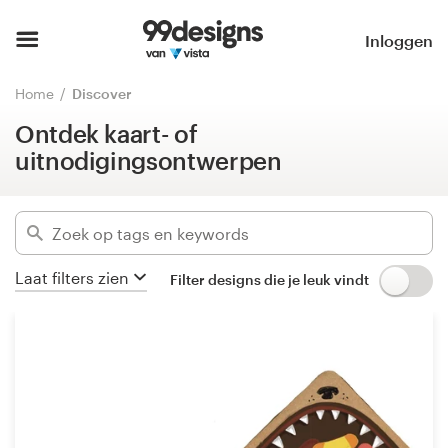
Ontdek kaart- of
uitnodigingsontwerpen
Home
Inloggen
Verberg filters
Blader door categorieën
Home
Discover
859
ontwerpen gevonden voor:
Ontdek kaart- of
Hoe het werkt
kaart of uitnodiging
uitnodigingsontwerpen
Vind een designer
Categorieën
Inspiratie
Bedrijfssectoren
Laat filters zien
Filter designs die je leuk vindt
99designs Pro
Gevorderd
Ontwerpdiensten
Wis filters
Ontwerpwedstrijden