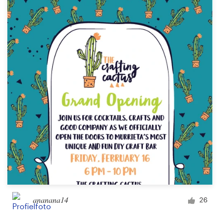
Bronnen
Prijzen
Word een designer
Blog
ananana14
26