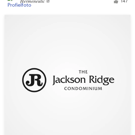
Hermeneutic ®
147