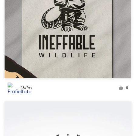
Odius
9