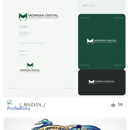
Visitekaartje
Webdesign
Merkgids
Blader door alle categorieën
Klantenservice
+49 30 568 377 84
[_MAZAYA_]
58
Helpcentrum