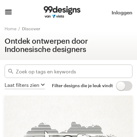
Ontdek ontwerpen door
Indonesische designers
Home
Inloggen
Verberg filters
Blader door categorieën
Home
Discover
62684
ontwerpen gevonden voor:
Ontdek ontwerpen door
Hoe het werkt
id
Indonesische designers
Vind een designer
Categorieën
Inspiratie
Bedrijfssectoren
Laat filters zien
Filter designs die je leuk vindt
99designs Pro
Gevorderd
Ontwerpdiensten
Wis filters
Ontwerpwedstrijden