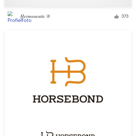
Hermeneutic ®
373