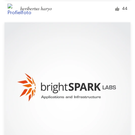
heribertus haryo
44