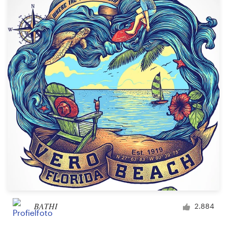
Bronnen
Prijzen
Word een designer
Blog
BATHI
2.884