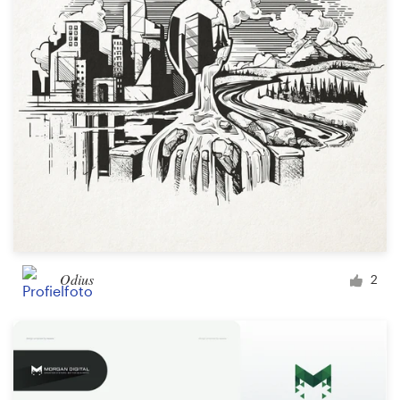
1-op-1 projecten
Vind een designer
Ontdek inspiratie
99designs Studio
99designs Pro
Odius
2
Ontvang
een
ontwerp
Logo-ontwerp