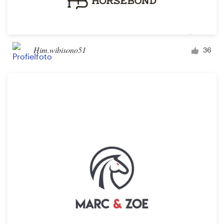
Him.wibisono51
36