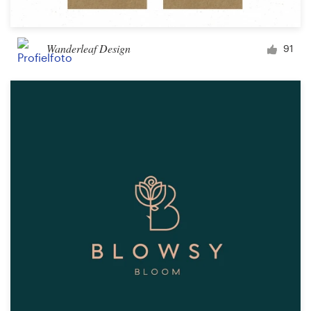
Wanderleaf Design
91