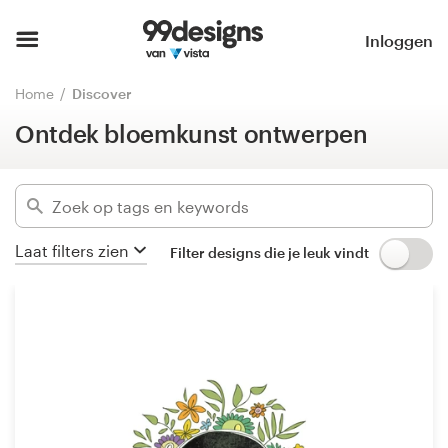
Ontdek bloemkunst ontwerpen
Home
Inloggen
Verberg filters
1066
ontwerpen gevonden voor:
Blader door categorieën
Home
Discover
floral
Ontdek bloemkunst ontwerpen
Hoe het werkt
Categorieën
Vind een designer
Bedrijfssectoren
Inspiratie
Laat filters zien
Filter designs die je leuk vindt
Gevorderd
99designs Pro
Wis filters
Ontwerpdiensten
Ontwerpwedstrijden