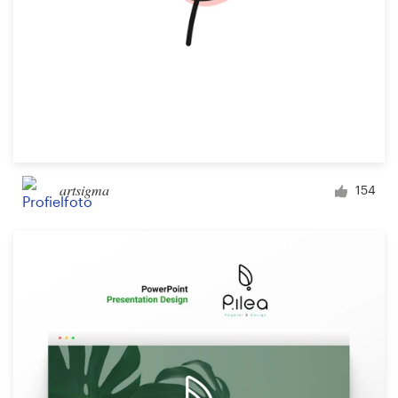
artsigma
154