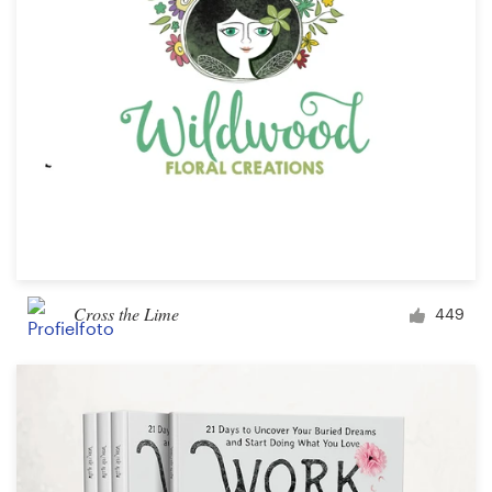
1-op-1 projecten
Vind een designer
Ontdek inspiratie
99designs Studio
99designs Pro
Cross the Lime
449
Ontvang
een
ontwerp
Logo-ontwerp