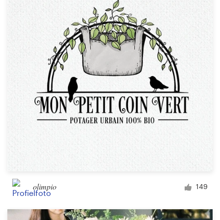
Bronnen
Prijzen
Word een designer
Blog
olimpio
149