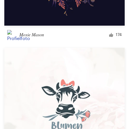
Moxie Mason
174