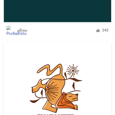
allyna
242