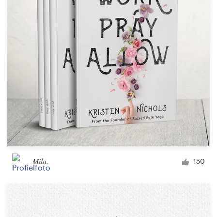
Visitekaartje
Webdesign
Merkgids
Blader door alle categorieën
Klantenservice
+49 30 568 377 84
Mila.
150
Helpcentrum