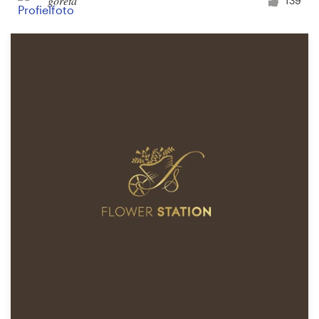
goreta
139