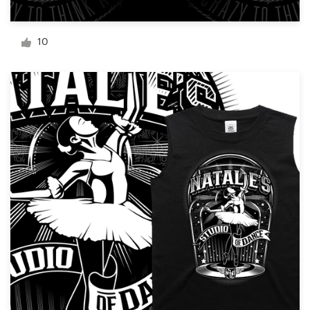
Visitekaartje
10
Webdesign
Merkgids
Blader door alle categorieën
Klantenservice
+49 30 568 377 84
Helpcentrum