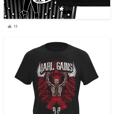
Bronnen
Prijzen
13
Word een designer
Blog