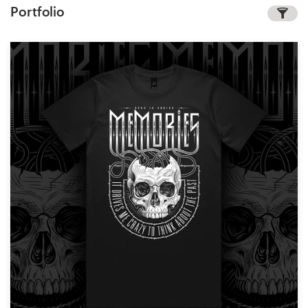
Portfolio
1-op-1 projecten
Vind een designer
Ontdek inspiratie
99designs Studio
99designs Pro
Ontvang
een
ontwerp
Logo-ontwerp