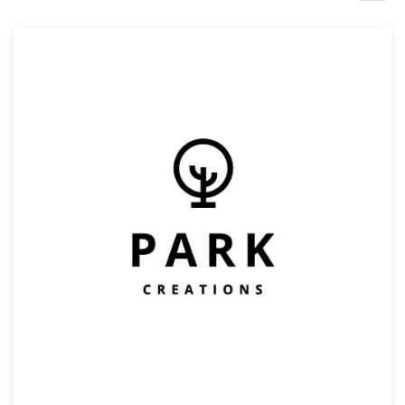
1-op-1 projecten
Vind een designer
Ontdek inspiratie
99designs Studio
99designs Pro
Ontvang
een
ontwerp
Logo-ontwerp