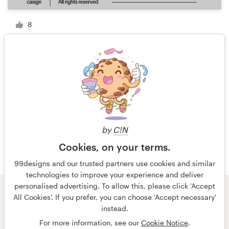
8
1 van 41
by
C!N
Cookies, on your terms.
99designs and our trusted partners use cookies and similar
technologies to improve your experience and deliver
personalised advertising. To allow this, please click 'Accept
All Cookies'. If you prefer, you can choose 'Accept necessary'
© 99designs
door Vista
instead.
Algemene voorwaarden
Privacy
Impressum
For more information, see our
Cookie Notice
.
Nederlands
français
English