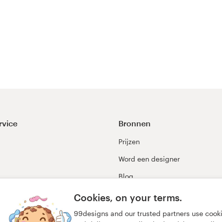
rvice
Bronnen
Prijzen
Word een designer
Blog
99awards
Cookies, on your terms.
99designs and our trusted partners use cook