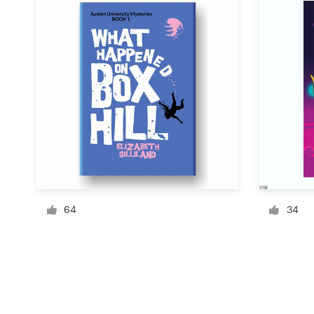
Bronnen
Prijzen
Word een designer
Blog
64
34