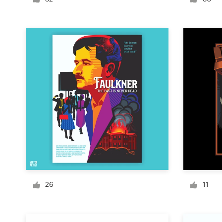
Visitekaartje
Webdesign
Merkgids
Blader door alle categorieën
Klantenservice
+49 30 568 377 84
26
11
Helpcentrum