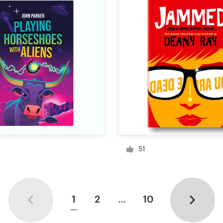
51
1
2
…
10