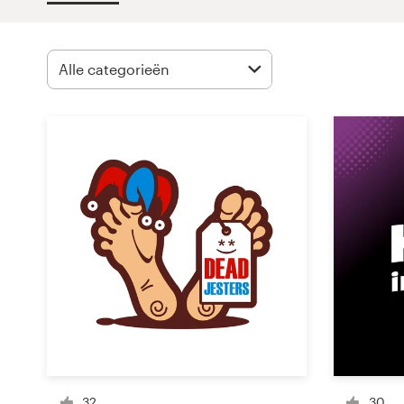
1-op-1 projecten
Vind een designer
Ontdek inspiratie
99designs Studio
99designs Pro
Ontvang
een
ontwerp
Logo-ontwerp
32
30