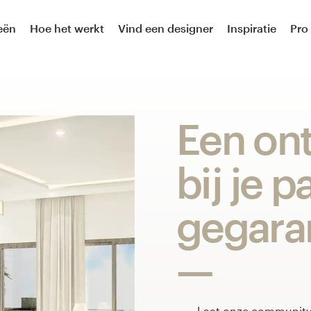
eën
Hoe het werkt
Vind een designer
Inspiratie
Pro
Een on
bij je pa
gegara
Laat onze community 