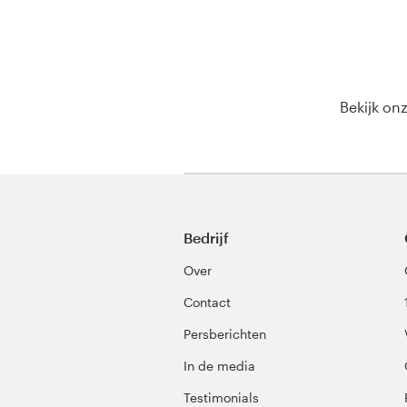
Bronnen
Prijzen
Bekijk on
Word een designer
Blog
Bedrijf
Over
Contact
Persberichten
In de media
Testimonials