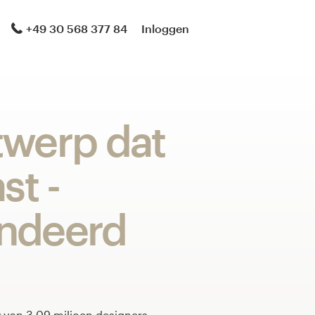
+49 30 568 377 84
Inloggen
twerp dat
st -
ndeerd
van 3,09 miljoen designers