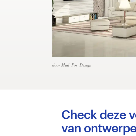
1-op-1 projecten
Vind een designer
Ontdek inspiratie
99designs Studio
door Mad_For_Design
99designs Pro
Ontvang
een
Check deze v
ontwerp
van ontwerp
Logo-ontwerp