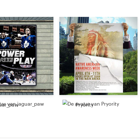
uar_paw
Pryority