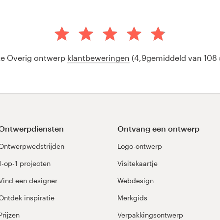
ze Overig ontwerp
klantbeweringen
(4,9gemiddeld van 108
Ontwerpdiensten
Ontvang een ontwerp
Ontwerpwedstrijden
Logo-ontwerp
1-op-1 projecten
Visitekaartje
Vind een designer
Webdesign
Ontdek inspiratie
Merkgids
Prijzen
Verpakkingsontwerp