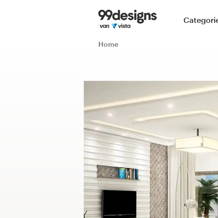
Home
Categori
Blader door categorieën
Home
Hoe het werkt
Vind een designer
Inspiratie
99designs Pro
Ontwerpdiensten
Ontwerpwedstrijden