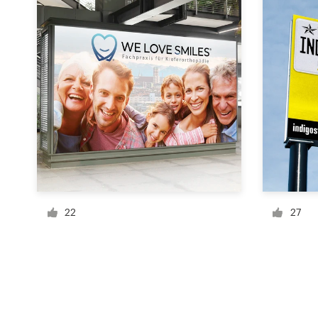
Bronnen
Prijzen
Word een designer
Blog
22
27