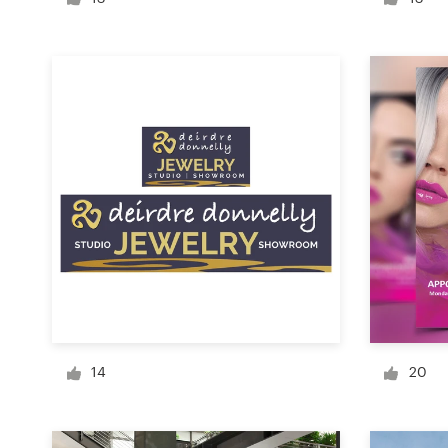
Visitekaartje
Webdesign
Merkgids
Blader door alle categorieën
Klantenservice
+49 30 568 377 84
14
20
Helpcentrum