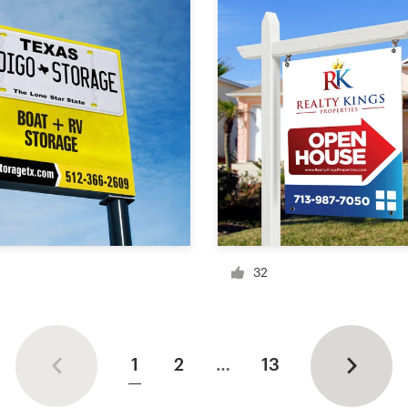
32
1
2
…
13