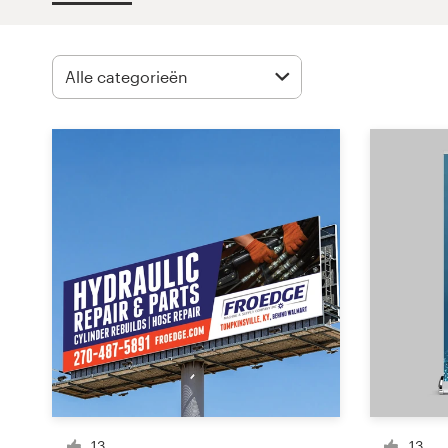
1-op-1 projecten
Vind een designer
Ontdek inspiratie
99designs Studio
99designs Pro
Ontvang
een
ontwerp
Logo-ontwerp
13
13