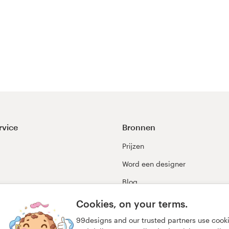
rvice
Bronnen
Prijzen
Word een designer
Blog
99awards
Cookies, on your terms.
99designs and our trusted partners use cook