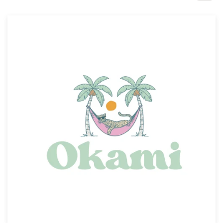
1-op-1 projecten
Vind een designer
Ontdek inspiratie
99designs Studio
99designs Pro
Ontvang
een
ontwerp
Logo-ontwerp