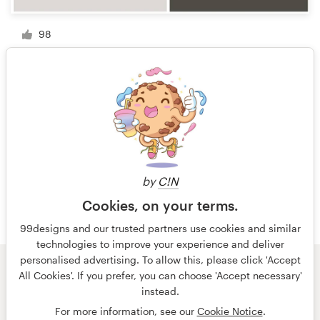
98
1 van 7
by
C!N
Cookies, on your terms.
99designs and our trusted partners use cookies and similar
technologies to improve your experience and deliver
personalised advertising. To allow this, please click 'Accept
All Cookies'. If you prefer, you can choose 'Accept necessary'
© 99designs
door Vista
instead.
Algemene voorwaarden
Privacy
Impressum
For more information, see our
Cookie Notice
.
Nederlands
français
English