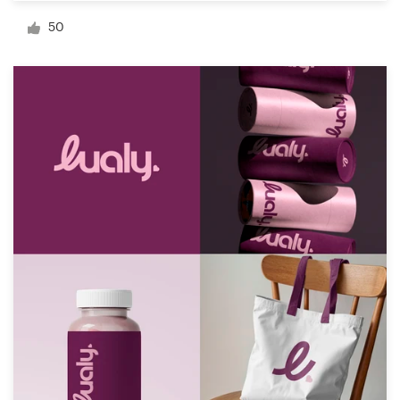
50
Visitekaartje
Webdesign
Merkgids
Blader door alle categorieën
Klantenservice
+49 30 568 377 84
Helpcentrum