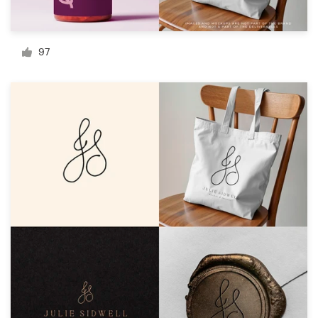
Bronnen
97
Prijzen
Word een designer
Blog