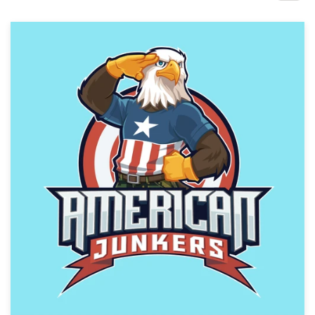
1-op-1 projecten
Vind een designer
Ontdek inspiratie
99designs Studio
99designs Pro
Ontvang
een
ontwerp
Logo-ontwerp