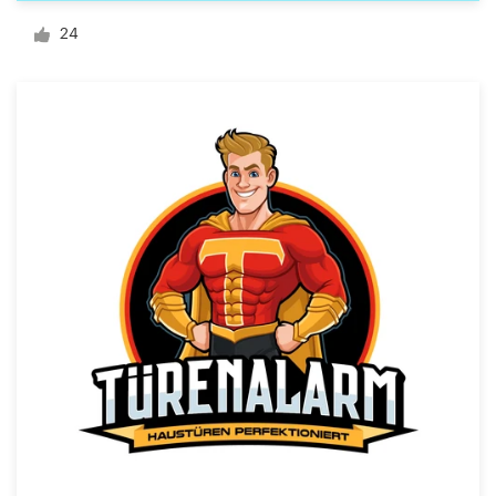
24
Visitekaartje
Webdesign
Merkgids
Blader door alle categorieën
Klantenservice
+49 30 568 377 84
Helpcentrum