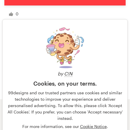
0
1 van 8
by
C!N
Cookies, on your terms.
99designs and our trusted partners use cookies and similar
technologies to improve your experience and deliver
personalised advertising. To allow this, please click 'Accept
All Cookies'. If you prefer, you can choose 'Accept necessary'
© 99designs
door Vista
instead.
Algemene voorwaarden
Privacy
Impressum
For more information, see our
Cookie Notice
.
Nederlands
français
English