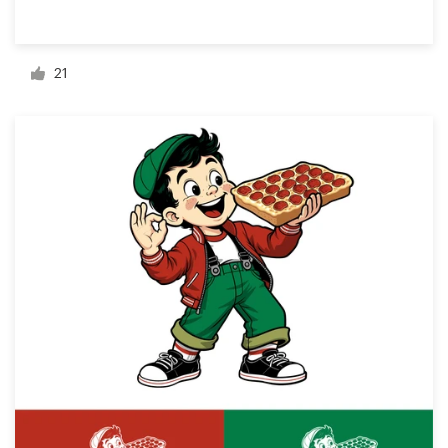
Bronnen
21
Prijzen
Word een designer
Blog