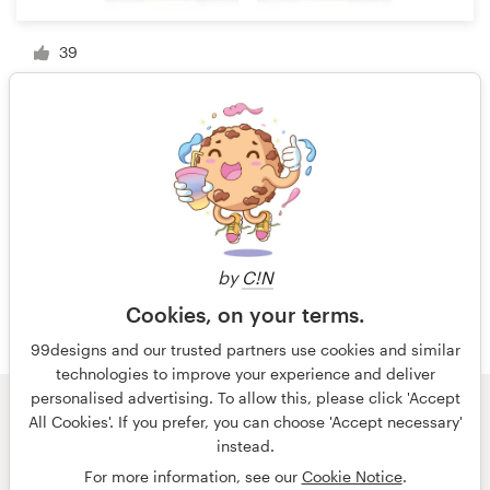
39
1 van 4
by
C!N
Cookies, on your terms.
99designs and our trusted partners use cookies and similar
technologies to improve your experience and deliver
personalised advertising. To allow this, please click 'Accept
All Cookies'. If you prefer, you can choose 'Accept necessary'
© 99designs
door Vista
instead.
Algemene voorwaarden
Privacy
Impressum
For more information, see our
Cookie Notice
.
Nederlands
français
English