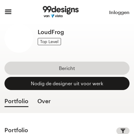
Home
Inloggen
Blader door categorieën
LoudFrog
Hoe het werkt
Top Level
Vind een designer
Bericht
Inspiratie
Nodig de designer uit voor werk
99designs Pro
Portfolio
Over
Ontwerpdiensten
Portfolio
Ontwerpwedstrijden