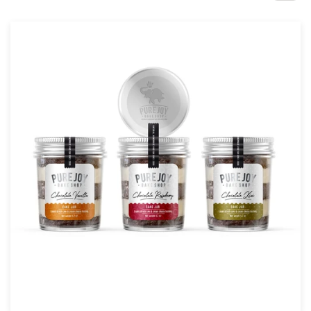
1-op-1 projecten
Vind een designer
Ontdek inspiratie
99designs Studio
99designs Pro
Ontvang
een
ontwerp
Logo-ontwerp