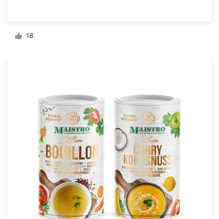
Bronnen
18
Prijzen
Word een designer
Blog