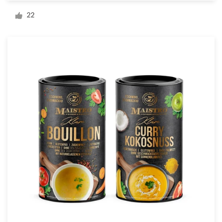
22
Visitekaartje
Webdesign
Merkgids
Blader door alle categorieën
Klantenservice
+49 30 568 377 84
Helpcentrum