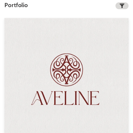
Portfolio
1-op-1 projecten
Vind een designer
Ontdek inspiratie
99designs Studio
99designs Pro
Ontvang
een
ontwerp
Logo-ontwerp