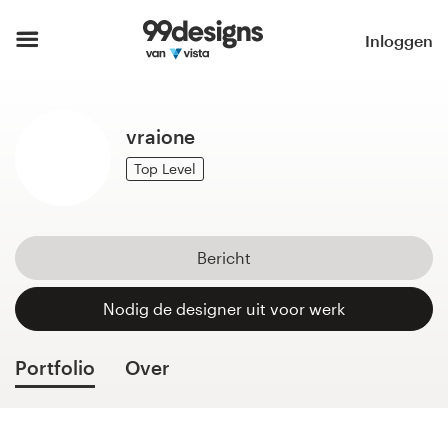
Home
Inloggen
Blader door categorieën
vraione
Hoe het werkt
Top Level
Vind een designer
Inspiratie
Bericht
99designs Pro
Nodig de designer uit voor werk
Portfolio
Over
Ontwerpdiensten
Ontwerpwedstrijden