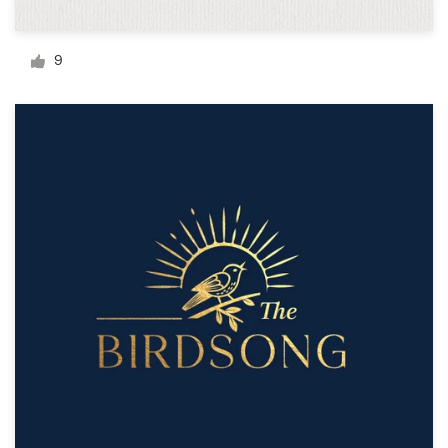
Visitekaartje
9
Webdesign
Merkgids
Blader door alle categorieën
Klantenservice
+49 30 568 377 84
Helpcentrum