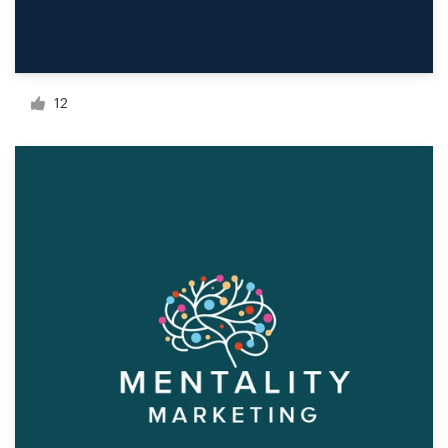
Bronnen
Prijzen
12
Word een designer
Blog