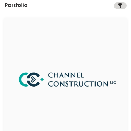
Portfolio
1-op-1 projecten
Vind een designer
Ontdek inspiratie
99designs Studio
99designs Pro
Ontvang
een
ontwerp
Logo-ontwerp