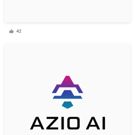
Bronnen
Prijzen
42
Word een designer
Blog