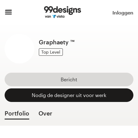
Home
Inloggen
Blader door categorieën
Graphaety ™
Hoe het werkt
Top Level
Vind een designer
Inspiratie
Bericht
99designs Pro
Nodig de designer uit voor werk
Portfolio
Over
Ontwerpdiensten
Ontwerpwedstrijden