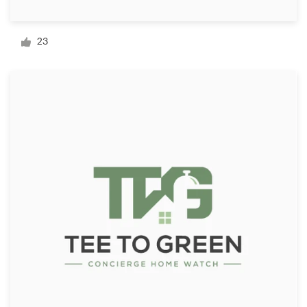
Visitekaartje
23
Webdesign
Merkgids
Blader door alle categorieën
Klantenservice
+49 30 568 377 84
Helpcentrum