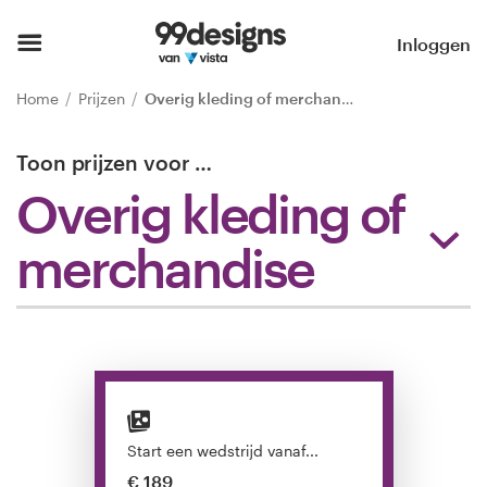
Home
Inloggen
Blader door categorieën
Home
Prijzen
Overig kleding of merchandise
Hoe het werkt
Toon prijzen voor
…
Overig kleding of
Vind een designer
merchandise
Inspiratie
99designs Pro
Ontwerpdiensten
Start een wedstrijd vanaf...
Ontwerpwedstrijden
€ 189