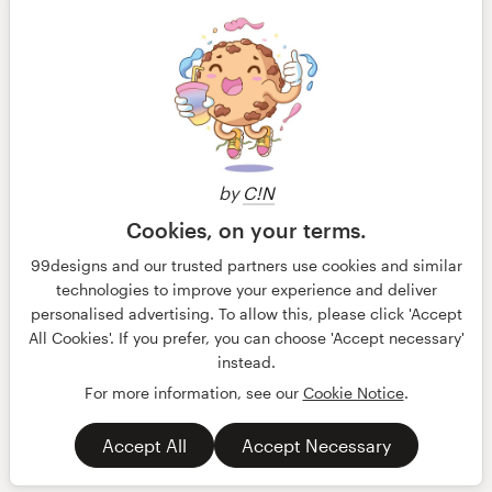
by
C!N
Cookies, on your terms.
99designs and our trusted partners use cookies and similar
technologies to improve your experience and deliver
personalised advertising. To allow this, please click 'Accept
All Cookies'. If you prefer, you can choose 'Accept necessary'
© 99designs
door Vista
instead.
Algemene voorwaarden
Privacy
Impressum
For more information, see our
Cookie Notice
.
Nederlands
français
English
Accept All
Accept Necessary