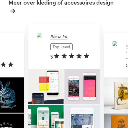
Meer over kleding of accessoires design
Ritesh.lal
s
Top Level
5