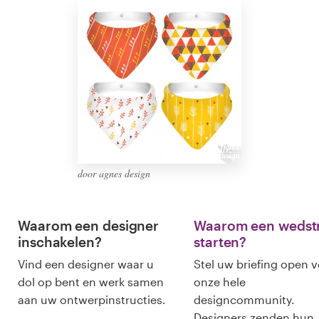
Visitekaartje
Webdesign
Merkgids
Blader door alle categorieën
door agnes design
Klantenservice
Waarom een designer
Waarom een wedstr
+49 30 568 377 84
inschakelen?
starten?
Vind een designer waar u
Stel uw briefing open 
Helpcentrum
dol op bent en werk samen
onze hele
aan uw ontwerpinstructies.
designcommunity.
Designers zenden hun