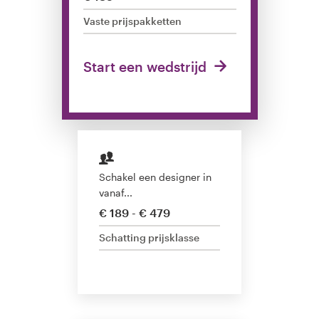
Vaste prijspakketten
1-op-1 projecten
Vind een designer
Start een wedstrijd
Ontdek inspiratie
99designs Studio
99designs Pro
Schakel een designer in
vanaf...
€ 189 - € 479
Schatting prijsklasse
Ontvang
een
ontwerp
Logo-ontwerp