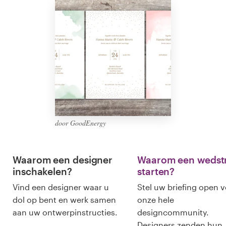
Visitekaartje
Webdesign
Merkgids
Blader door alle categorieën
door GoodEnergy
Klantenservice
Waarom een designer
Waarom een wedstr
+49 30 568 377 84
inschakelen?
starten?
Vind een designer waar u
Stel uw briefing open 
Helpcentrum
dol op bent en werk samen
onze hele
aan uw ontwerpinstructies.
designcommunity.
Designers zenden hun