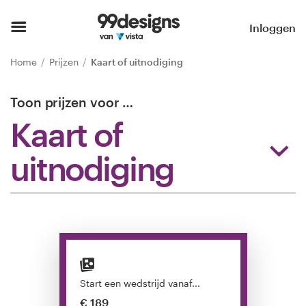
Home
Inloggen
Blader door categorieën
Home
Prijzen
Kaart of uitnodiging
Hoe het werkt
Toon prijzen voor
…
Kaart of
Vind een designer
uitnodiging
Inspiratie
99designs Pro
Ontwerpdiensten
Start een wedstrijd vanaf...
Ontwerpwedstrijden
€ 189