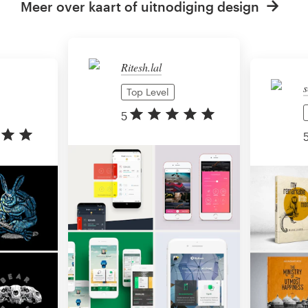
Meer over kaart of uitnodiging design
Ritesh.lal
s
Top Level
5