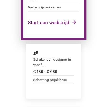
Vaste prijspakketten
1-op-1 projecten
Vind een designer
Start een wedstrijd
Ontdek inspiratie
99designs Studio
99designs Pro
Schakel een designer in
vanaf...
€ 189 - € 689
Schatting prijsklasse
Ontvang
een
ontwerp
Logo-ontwerp