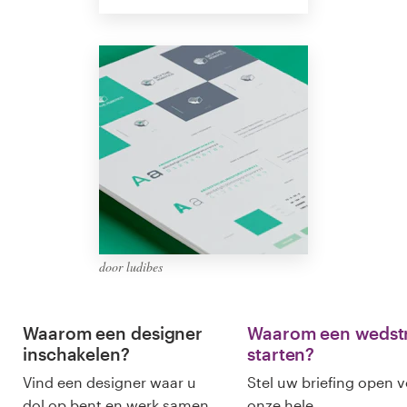
Visitekaartje
Webdesign
Merkgids
Blader door alle categorieën
Klantenservice
door ludibes
+49 30 568 377 84
Waarom een designer
Waarom een wedstr
Helpcentrum
inschakelen?
starten?
Vind een designer waar u
Stel uw briefing open 
dol op bent en werk samen
onze hele