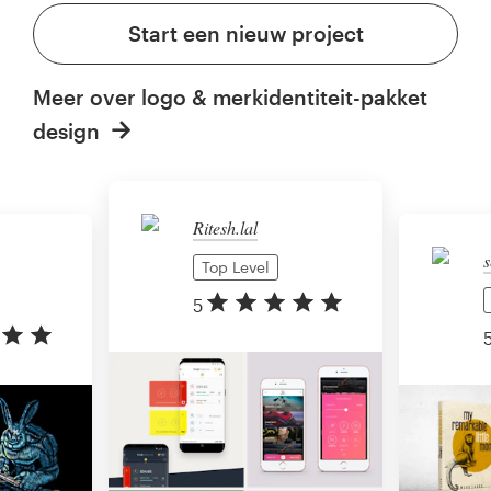
Start een nieuw project
Meer over logo & merkidentiteit-pakket
design
Ritesh.lal
s
Top Level
5