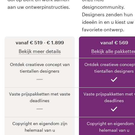
aan uw ontwerpinstructies.
designcommunity.
Bronnen
Designers zenden hun
ideeën in en u kiest uw
Prijzen
favoriete ontwerp.
Word een designer
vanaf € 519 - € 1.899
vanaf € 569
Bekijk meer details
Bekijk alle pakkette
Blog
Ontdek creatieve concept van
Ontdek creatieve concep
tientallen designers
tientallen designers
Vaste prijspakketten met vaste
Vaste prijspakketten met 
deadlines
deadlines
Copyright en eigendom zijn
Copyright en eigendom 
helemaal van u
helemaal van u