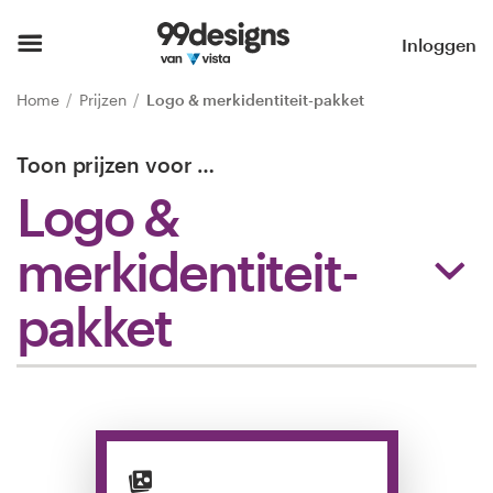
Home
Inloggen
Blader door categorieën
Home
Prijzen
Logo & merkidentiteit-pakket
Hoe het werkt
Toon prijzen voor
…
Logo &
Vind een designer
merkidentiteit-
Inspiratie
pakket
99designs Pro
Ontwerpdiensten
Ontwerpwedstrijden