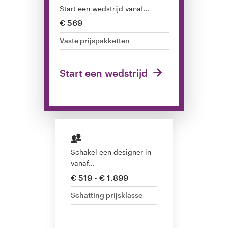
Start een wedstrijd vanaf...
1-op-1 projecten
€ 569
Vaste prijspakketten
Vind een designer
Start een wedstrijd
Ontdek inspiratie
99designs Studio
99designs Pro
Schakel een designer in
vanaf...
Ontvang
€ 519 - € 1.899
een
ontwerp
Schatting prijsklasse
Logo-ontwerp