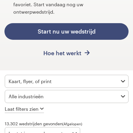
favoriet. Start vandaag nog uw
ontwerpwedstrijd.
1-op-1 projecten
Vind een designer
Start nu uw wedstrijd
Ontdek inspiratie
Hoe het werkt
99designs Studio
99designs Pro
Kaart, flyer, of print
Alle industrieën
Ontvang
een
Laat filters zien
ontwerp
13.302 wedstrijden gevonden
(Afgelopen)
Logo-ontwerp