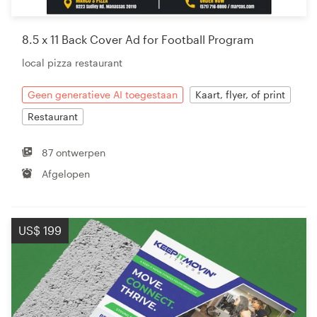
Bronnen
8.5 x 11 Back Cover Ad for Football Program
Prijzen
local pizza restaurant
Word een designer
Geen generatieve AI toegestaan
Kaart, flyer, of print
Restaurant
Blog
87 ontwerpen
Afgelopen
US$ 199