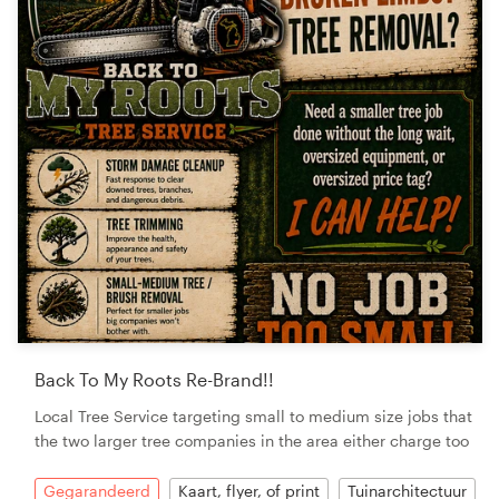
Back To My Roots Re-Brand!!
Local Tree Service targeting small to medium size jobs that
the two larger tree companies in the area either charge too
Gegarandeerd
Kaart, flyer, of print
Tuinarchitectuur