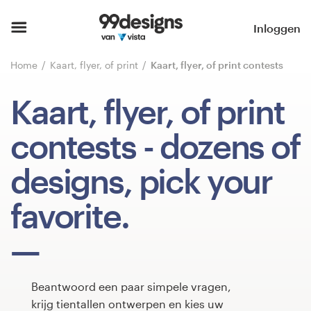
Home
Inloggen
Blader door categorieën
Home
Kaart, flyer, of print
Kaart, flyer, of print contests
Hoe het werkt
Kaart, flyer, of print
Vind een designer
contests
- dozens of
Inspiratie
designs, pick your
99designs Pro
favorite.
Ontwerpdiensten
Beantwoord een paar simpele vragen,
krijg tientallen ontwerpen en kies uw
Ontwerpwedstrijden