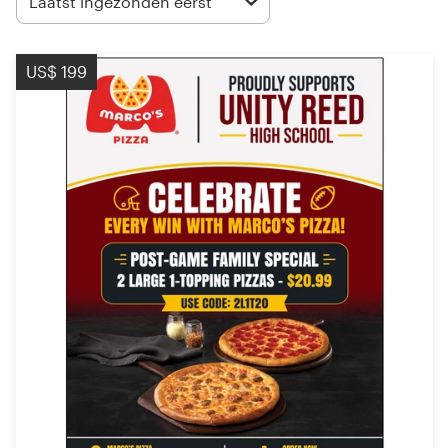
Laatst ingezonden eerst
Visitekaartje
US$ 199
Webdesign
Merkgids
Blader door alle categorieën
Klantenservice
+49 30 568 377 84
Helpcentrum