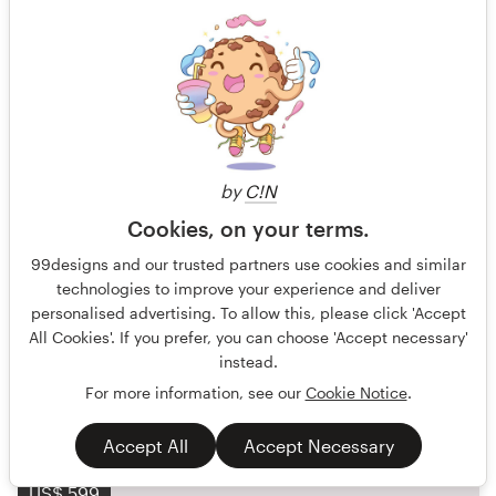
we need powerful postcard / social media post
designs for a rising football / soccer club
by
C!N
Isenburg United is a football club based in Neu-Isenburg,
Cookies, on your terms.
Germany. The club name reflects our core belief that
99designs and our trusted partners use cookies and similar
diversity
technologies to improve your experience and deliver
personalised advertising. To allow this, please click 'Accept
Gegarandeerd
Kaart, flyer, of print
Sport
All Cookies'. If you prefer, you can choose 'Accept necessary'
instead.
76 ontwerpen
For more information, see our
Cookie Notice
.
Afgelopen
Accept All
Accept Necessary
US$ 599