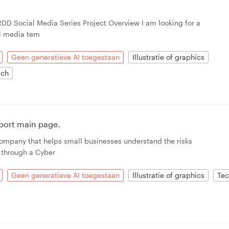
RDD Social Media Series Project Overview I am looking for a
l media tem
Geen generatieve AI toegestaan
Illustratie of graphics
sch
eport main page.
ompany that helps small businesses understand the risks
 through a Cyber
Geen generatieve AI toegestaan
Illustratie of graphics
Tec