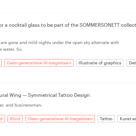
or a cocktail glass to be part of the SOMMERSONETT collec
 are gone and mild nights under the open sky alternate with
e water. Su
Geen generatieve AI toegestaan
Illustratie of graphics
Det
ral Wing — Symmetrical Tattoo Design
eler, and businessman.
d
Blind
Geen generatieve AI toegestaan
Tattoo
Kunst e