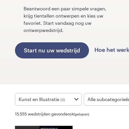
Beantwoord een paar simpele vragen,
1-op-1 projecten
krijg tientallen ontwerpen en kies uw
favoriet. Start vandaag nog uw
Vind een designer
ontwerpwedstrijd.
Ontdek inspiratie
Hoe het wer
Start nu uw wedstrijd
99designs Studio
99designs Pro
Ontvang
Kunst en Illustratie
Alle subcategorieë
(0)
een
ontwerp
15.555 wedstrijden gevonden
(Afgelopen)
Logo-ontwerp