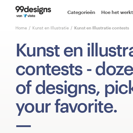
Home
Categorieën
Hoe het werkt
Blader door categorieën
Home
Kunst en Illustratie
Kunst en Illustratie contests
Hoe het werkt
Kunst en illustr
Vind een designer
contests
- doz
Inspiratie
of designs, pic
99designs Pro
your favorite.
Ontwerpdiensten
Ontwerpwedstrijden