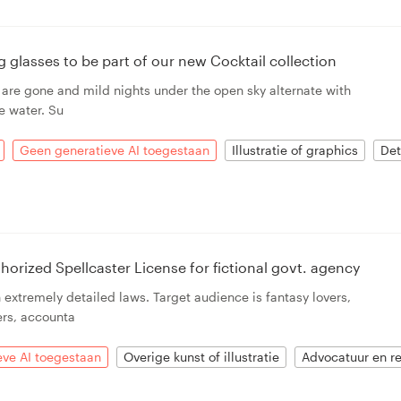
ing glasses to be part of our new Cocktail collection
 are gone and mild nights under the open sky alternate with
e water. Su
Geen generatieve AI toegestaan
Illustratie of graphics
Det
horized Spellcaster License for fictional govt. agency
extremely detailed laws. Target audience is fantasy lovers,
ers, accounta
ve AI toegestaan
Overige kunst of illustratie
Advocatuur en r