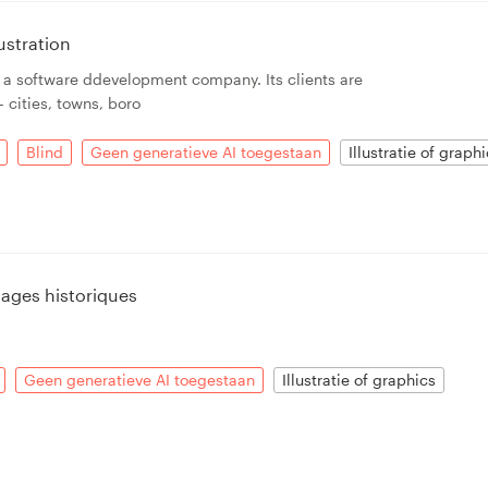
ustration
s a software ddevelopment company. Its clients are
 cities, towns, boro
Blind
Geen generatieve AI toegestaan
Illustratie of graph
ages historiques
Geen generatieve AI toegestaan
Illustratie of graphics