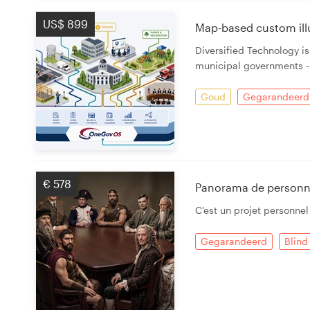
US$ 899
Map-based custom ill
Diversified Technology i
municipal governments --
Goud
Gegarandeerd
€ 578
Panorama de personn
C'est un projet personnel
Gegarandeerd
Blind