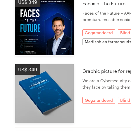
US$ 349
Faces of the Future
Visitekaartje
Faces of the Future – AA
premium, reusable socia
Webdesign
Gegarandeerd
Blind
Merkgids
Medisch en farmaceuti
Blader door alle categorieën
US$ 349
Graphic picture for r
We are a Cybersecurity c
Klantenservice
they face by taking them
+49 30 568 377 84
Gegarandeerd
Blind
Helpcentrum