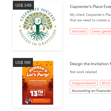
US$ 349
Caprenter's Place Eve
Bronnen
My client Carpenter's Pla
Prijzen
that we need to create a 
Versneld
Geen gener
Word een designer
Blog
US$ 199
Design the Invitation 
Not work related
Gegarandeerd
Blind
Accounting en financië