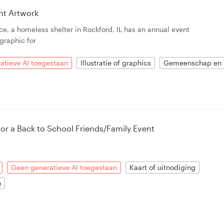
nt Artwork
ce, a homeless shelter in Rockford, IL has an annual event
graphic for
atieve AI toegestaan
Illustratie of graphics
Gemeenschap en n
for a Back to School Friends/Family Event
Geen generatieve AI toegestaan
Kaart of uitnodiging
n