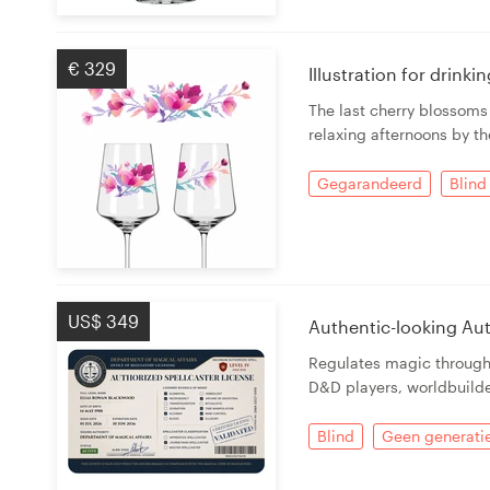
€ 329
Illustration for drink
The last cherry blossoms
relaxing afternoons by th
Gegarandeerd
Blind
US$ 349
Authentic-looking Aut
Regulates magic through 
D&D players, worldbuild
Blind
Geen generatie