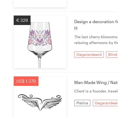
€ 329
Design a decoration f
H
The last cherry blossoms
relaxing afternoons by th
Gegarandeerd
Blind
US$ 1.379
Man-Made Wing / Natu
Client is a founder, trav
Platina
Gegarandeer