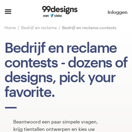
Home
Inloggen
Blader door categorieën
Home
Bedrijf en reclame
Bedrijf en reclame contests
Hoe het werkt
Bedrijf en reclame
Vind een designer
contests
- dozens of
Inspiratie
designs, pick your
99designs Pro
favorite.
Ontwerpdiensten
Beantwoord een paar simpele vragen,
krijg tientallen ontwerpen en kies uw
Ontwerpwedstrijden