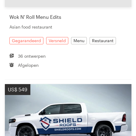
Bronnen
Wok N' Roll Menu Edits
Prijzen
Asian food restaurant
Word een designer
Gegarandeerd
Versneld
Menu
Restaurant
Blog
36 ontwerpen
Afgelopen
US$ 549