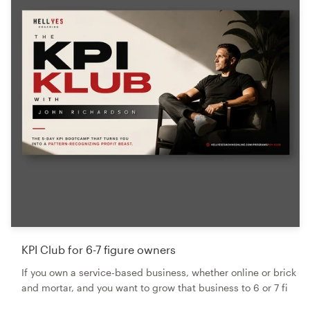
KPI Club for 6-7 figure owners
If you own a service-based business, whether online or brick
and mortar, and you want to grow that business to 6 or 7 fi