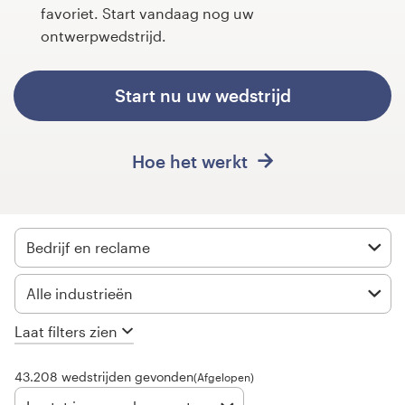
favoriet. Start vandaag nog uw
ontwerpwedstrijd.
1-op-1 projecten
Vind een designer
Start nu uw wedstrijd
Ontdek inspiratie
Hoe het werkt
99designs Studio
99designs Pro
Bedrijf en reclame
Alle industrieën
Ontvang
een
Laat filters zien
ontwerp
43.208 wedstrijden gevonden
(Afgelopen)
Logo-ontwerp