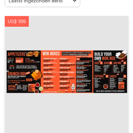
Laatst ingezonden eerst
Visitekaartje
US$ 199
Webdesign
Merkgids
Blader door alle categorieën
Klantenservice
+49 30 568 377 84
Helpcentrum