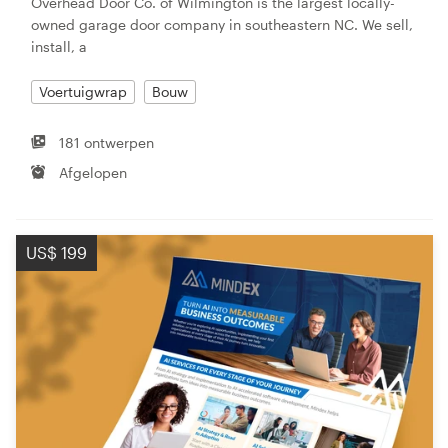
Overhead Door Co. of Wilmington is the largest locally-
owned garage door company in southeastern NC. We sell,
install, a
Voertuigwrap
Bouw
181 ontwerpen
Afgelopen
US$ 199