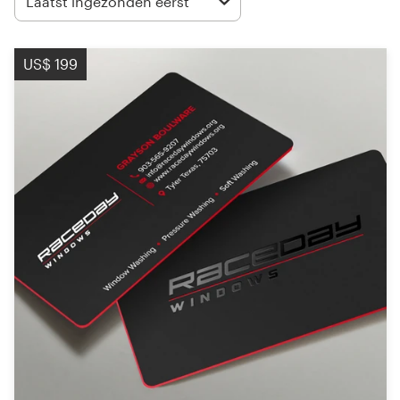
Laatst ingezonden eerst
Visitekaartje
US$ 199
Webdesign
Merkgids
Blader door alle categorieën
Klantenservice
+49 30 568 377 84
Helpcentrum