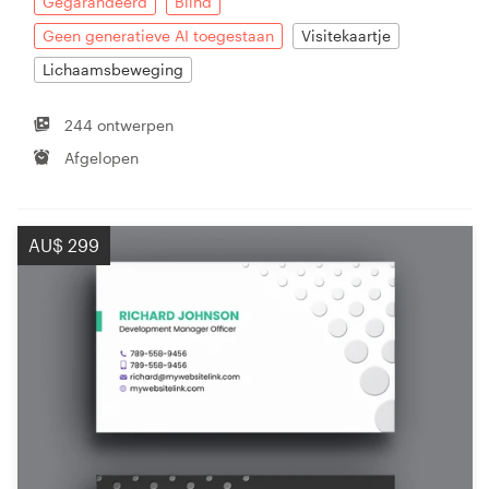
Gegarandeerd
Blind
Geen generatieve AI toegestaan
Visitekaartje
Lichaamsbeweging
244 ontwerpen
Afgelopen
AU$ 299