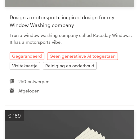
Bronnen
Design a motorsports inspired design for my
Prijzen
Window Washing company
I run a window washing company called Raceday Windows.
Word een designer
It has a motorsports vibe.
Blog
Gegarandeerd
Geen generatieve AI toegestaan
Visitekaartje
Reiniging en onderhoud
250 ontwerpen
Afgelopen
€ 189