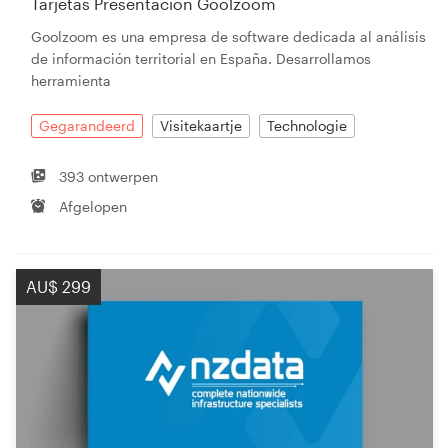
Tarjetas Presentación Goolzoom
Goolzoom es una empresa de software dedicada al análisis
de información territorial en España. Desarrollamos
herramienta
Gegarandeerd
Visitekaartje
Technologie
393 ontwerpen
Afgelopen
AU$ 299