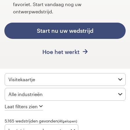
favoriet. Start vandaag nog uw
ontwerpwedstrijd.
1-op-1 projecten
Vind een designer
Start nu uw wedstrijd
Ontdek inspiratie
Hoe het werkt
99designs Studio
99designs Pro
Visitekaartje
Alle industrieën
Ontvang
een
Laat filters zien
ontwerp
5.165 wedstrijden gevonden
(Afgelopen)
Logo-ontwerp