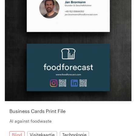
Business Cards Print File
AI against foodwaste
Blind
Visitekaartje
Technologie