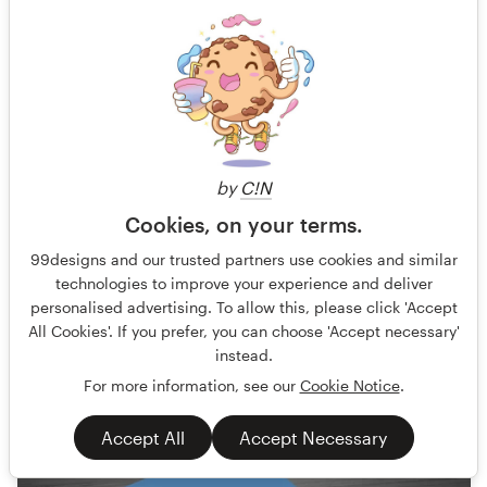
Create a new business card for motorcycle
enthusiasts
Your leading KTM specialist in the Zurich Oberland area. As
a dealer for KTM, Husqvarna, Kawasaki, CF Moto and many
othe
by
C!N
Gegarandeerd
Blind
Visitekaartje
Auto-industrie
Cookies, on your terms.
169 ontwerpen
99designs and our trusted partners use cookies and similar
technologies to improve your experience and deliver
Afgelopen
personalised advertising. To allow this, please click 'Accept
All Cookies'. If you prefer, you can choose 'Accept necessary'
instead.
CHF 189
For more information, see our
Cookie Notice
.
Accept All
Accept Necessary