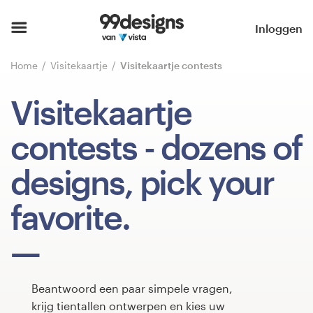
Home
Inloggen
Blader door categorieën
Home
Visitekaartje
Visitekaartje contests
Hoe het werkt
Visitekaartje
Vind een designer
contests
- dozens of
Inspiratie
designs, pick your
99designs Pro
favorite.
Ontwerpdiensten
Beantwoord een paar simpele vragen,
krijg tientallen ontwerpen en kies uw
Ontwerpwedstrijden