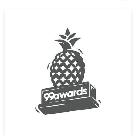
1-op-1 projecten
Vind een designer
Ontdek inspiratie
99designs Studio
99designs Pro
Ontvang
een
ontwerp
Logo-ontwerp