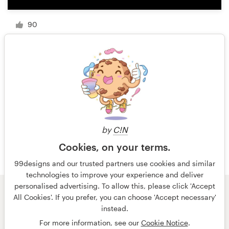
90
1 van 4
by
C!N
Cookies, on your terms.
99designs and our trusted partners use cookies and similar
technologies to improve your experience and deliver
personalised advertising. To allow this, please click 'Accept
All Cookies'. If you prefer, you can choose 'Accept necessary'
© 99designs
door Vista
instead.
Algemene voorwaarden
Privacy
Impressum
For more information, see our
Cookie Notice
.
Nederlands
français
English