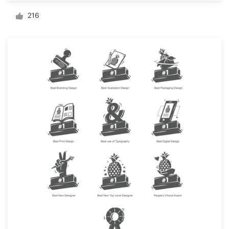
216
Visitekaartje
Webdesign
Merkgids
Blader door alle categorieën
Klantenservice
+49 30 568 377 84
Helpcentrum