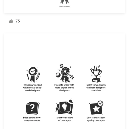
Bronnen
75
Prijzen
Word een designer
Blog