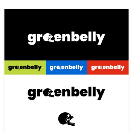
1-op-1 projecten
Vind een designer
Ontdek inspiratie
99designs Studio
99designs Pro
Ontvang
een
ontwerp
Logo-ontwerp