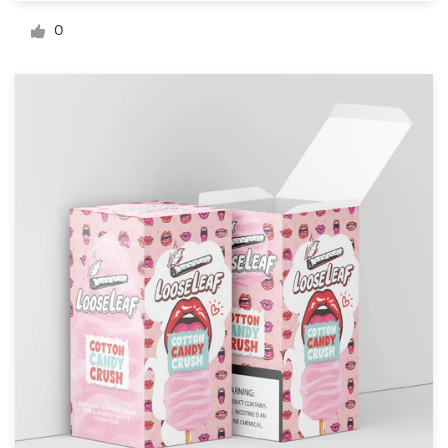
0
Visitekaartje
Webdesign
Merkgids
Blader door alle categorieën
Klantenservice
+49 30 568 377 84
Helpcentrum