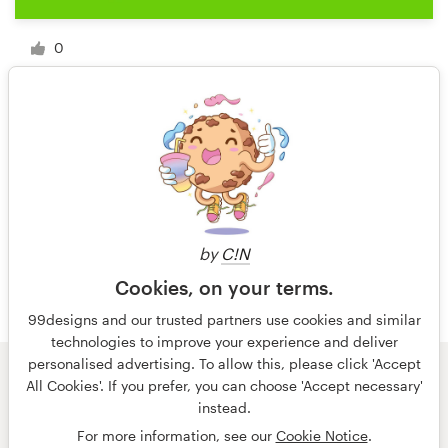
0
1 van 5
by
C!N
Cookies, on your terms.
99designs and our trusted partners use cookies and similar
technologies to improve your experience and deliver
personalised advertising. To allow this, please click 'Accept
All Cookies'. If you prefer, you can choose 'Accept necessary'
© 99designs
door Vista
instead.
Algemene voorwaarden
Privacy
Impressum
For more information, see our
Cookie Notice
.
Nederlands
français
English