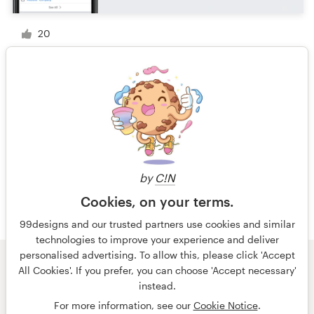
20
1 van 3
by
C!N
Cookies, on your terms.
99designs and our trusted partners use cookies and similar
technologies to improve your experience and deliver
personalised advertising. To allow this, please click 'Accept
All Cookies'. If you prefer, you can choose 'Accept necessary'
© 99designs
door Vista
instead.
Algemene voorwaarden
Privacy
Impressum
For more information, see our
Cookie Notice
.
Nederlands
français
English