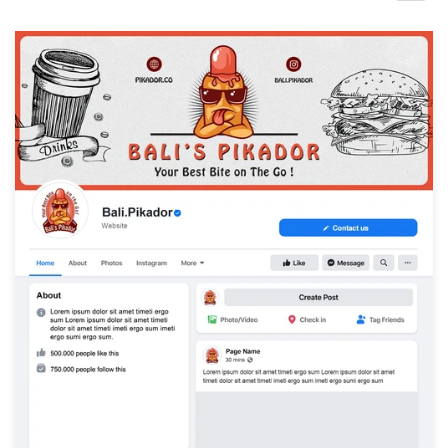
1-op-1 projecten
Vind een designer
Ontdek inspiratie
99designs Studio
99designs Pro
Ontvang
een
ontwerp
Logo-ontwerp