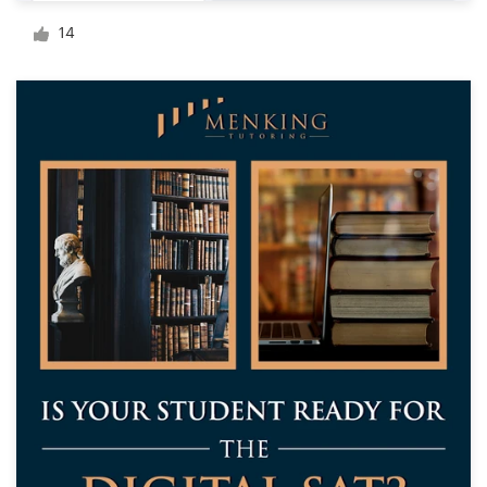
14
Visitekaartje
Webdesign
Merkgids
Blader door alle categorieën
Klantenservice
+49 30 568 377 84
Helpcentrum