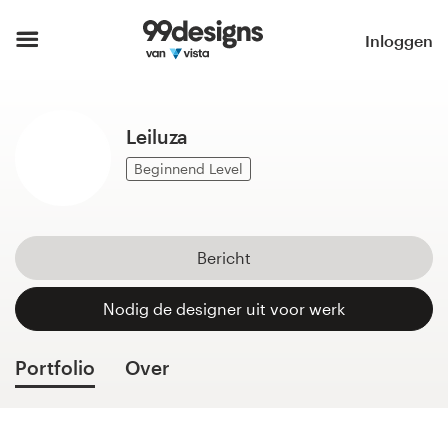
Home
Inloggen
Blader door categorieën
Leiluza
Hoe het werkt
Beginnend Level
Vind een designer
Inspiratie
Bericht
99designs Pro
Nodig de designer uit voor werk
Portfolio
Over
Ontwerpdiensten
Ontwerpwedstrijden