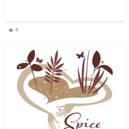
Bronnen
Prijzen
0
Word een designer
Blog