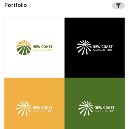
Portfolio
1-op-1 projecten
Vind een designer
Ontdek inspiratie
99designs Studio
99designs Pro
Ontvang
een
ontwerp
Logo-ontwerp