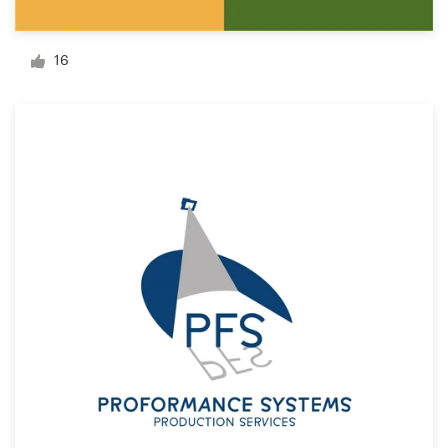
Visitekaartje
16
Webdesign
Merkgids
Blader door alle categorieën
Klantenservice
+49 30 568 377 84
Helpcentrum