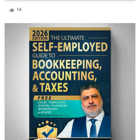
14
Visitekaartje
Webdesign
Merkgids
Blader door alle categorieën
Klantenservice
+49 30 568 377 84
Helpcentrum