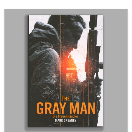
1-op-1 projecten
Vind een designer
Ontdek inspiratie
99designs Studio
99designs Pro
Ontvang
een
ontwerp
Logo-ontwerp