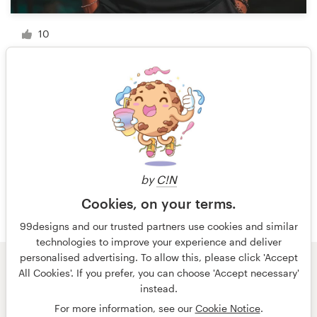
10
1 van 2
by
C!N
Cookies, on your terms.
99designs and our trusted partners use cookies and similar
technologies to improve your experience and deliver
personalised advertising. To allow this, please click 'Accept
All Cookies'. If you prefer, you can choose 'Accept necessary'
© 99designs
door Vista
instead.
Algemene voorwaarden
Privacy
Impressum
For more information, see our
Cookie Notice
.
Nederlands
français
English