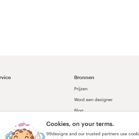
rvice
Bronnen
Prijzen
Word een designer
Blog
99awards
Cookies, on your terms.
99designs and our trusted partners use cook