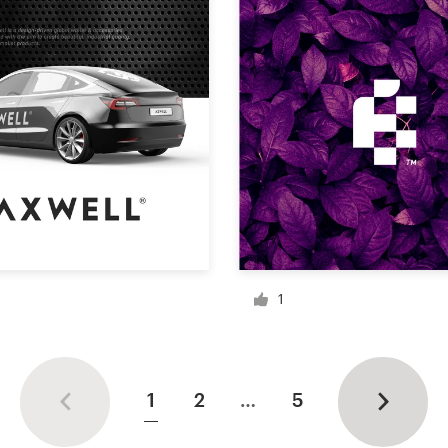
1
1
2
…
5