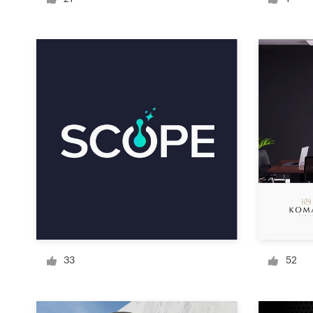
Visitekaartje
Webdesign
Merkgids
Blader door alle categorieën
Klantenservice
+49 30 568 377 84
33
52
Helpcentrum