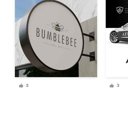
Bronnen
Prijzen
Word een designer
Blog
3
3