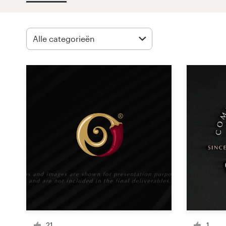
1-op-1 projecten
Vind een designer
Ontdek inspiratie
99designs Studio
99designs Pro
Ontvang
een
ontwerp
Logo-ontwerp
21
1