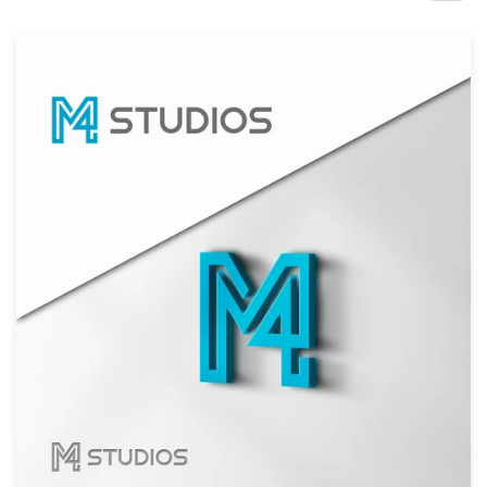
1-op-1 projecten
Vind een designer
Ontdek inspiratie
99designs Studio
99designs Pro
Ontvang
een
ontwerp
Logo-ontwerp