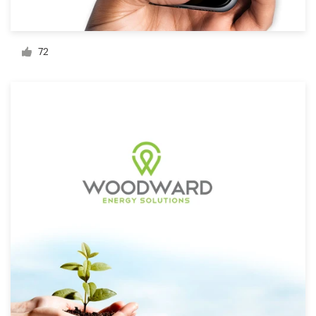
Bronnen
72
Prijzen
Word een designer
Blog