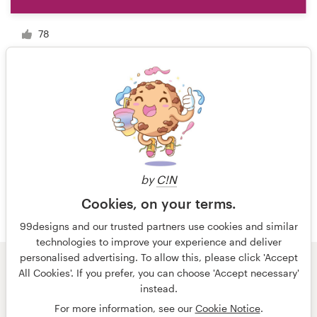
78
1 van 3
by
C!N
Cookies, on your terms.
99designs and our trusted partners use cookies and similar
technologies to improve your experience and deliver
personalised advertising. To allow this, please click 'Accept
All Cookies'. If you prefer, you can choose 'Accept necessary'
© 99designs
door Vista
instead.
Algemene voorwaarden
Privacy
Impressum
For more information, see our
Cookie Notice
.
Nederlands
français
English