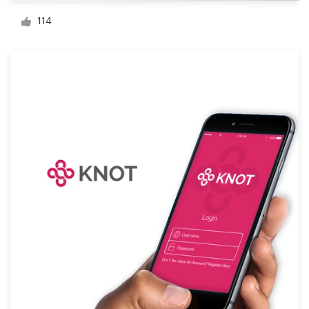
114
Visitekaartje
Webdesign
Merkgids
Blader door alle categorieën
Klantenservice
+49 30 568 377 84
Helpcentrum