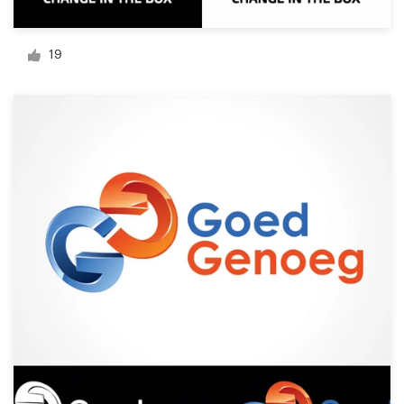
Visitekaartje
19
Webdesign
Merkgids
Blader door alle categorieën
Klantenservice
+49 30 568 377 84
Helpcentrum