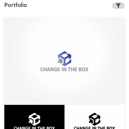
Portfolio
1-op-1 projecten
Vind een designer
Ontdek inspiratie
99designs Studio
99designs Pro
Ontvang
een
ontwerp
Logo-ontwerp