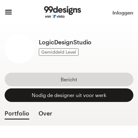
Home
Inloggen
Blader door categorieën
LogicDesignStudio
Hoe het werkt
Gemiddeld Level
Vind een designer
Inspiratie
Bericht
99designs Pro
Nodig de designer uit voor werk
Portfolio
Over
Ontwerpdiensten
Ontwerpwedstrijden