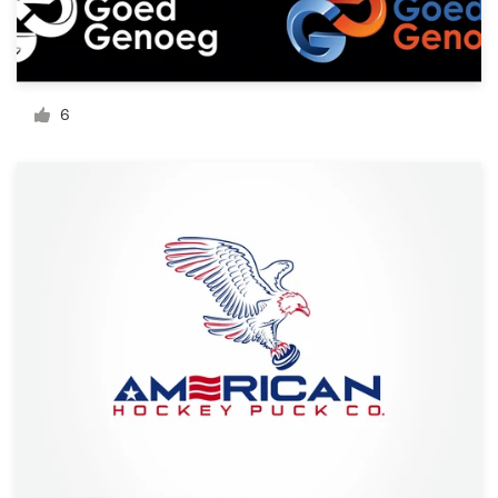
Bronnen
Prijzen
6
Word een designer
Blog