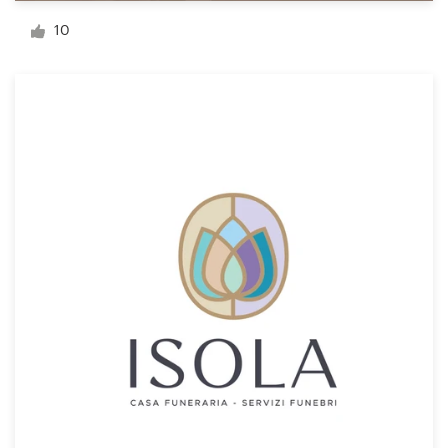
10
Visitekaartje
Webdesign
Merkgids
Blader door alle categorieën
Klantenservice
+49 30 568 377 84
Helpcentrum