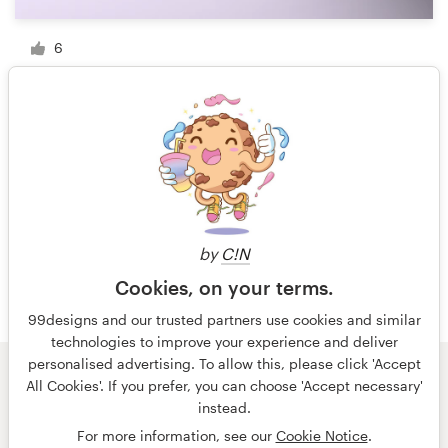
6
1 van 13
by
C!N
Cookies, on your terms.
99designs and our trusted partners use cookies and similar
technologies to improve your experience and deliver
personalised advertising. To allow this, please click 'Accept
All Cookies'. If you prefer, you can choose 'Accept necessary'
© 99designs
door Vista
instead.
Algemene voorwaarden
Privacy
Impressum
For more information, see our
Cookie Notice
.
Nederlands
français
English