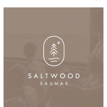
1-op-1 projecten
Vind een designer
Ontdek inspiratie
99designs Studio
99designs Pro
Ontvang
een
ontwerp
Logo-ontwerp