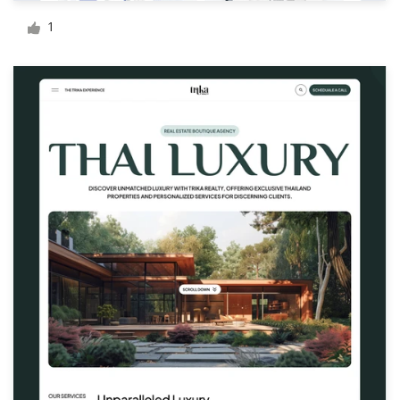
1
Visitekaartje
Webdesign
Merkgids
Blader door alle categorieën
Klantenservice
+49 30 568 377 84
Helpcentrum