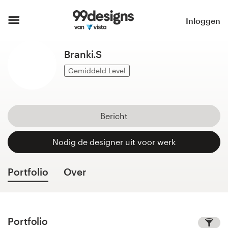
Home
Inloggen
Blader door categorieën
Branki.S
Hoe het werkt
Gemiddeld Level
Vind een designer
Bericht
Inspiratie
Nodig de designer uit voor werk
99designs Pro
Portfolio
Over
Ontwerpdiensten
Portfolio
Ontwerpwedstrijden