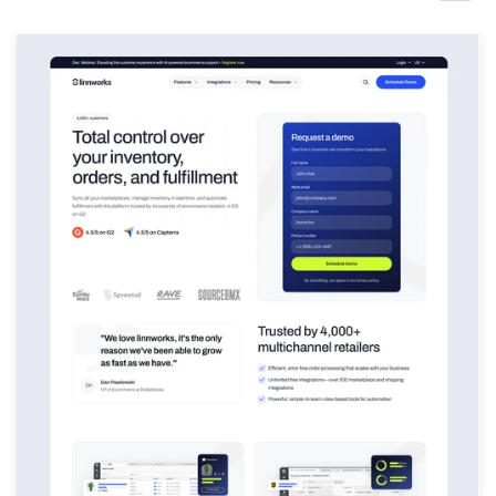
1-op-1 projecten
Vind een designer
Ontdek inspiratie
99designs Studio
99designs Pro
Ontvang
een
ontwerp
Logo-ontwerp