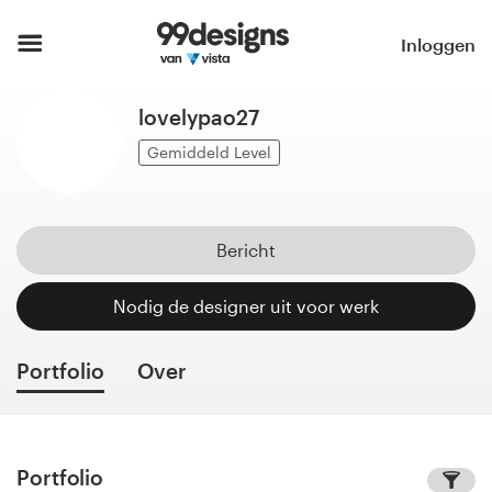
Home
Inloggen
Blader door categorieën
lovelypao27
Hoe het werkt
Gemiddeld Level
Vind een designer
Bericht
Inspiratie
Nodig de designer uit voor werk
99designs Pro
Portfolio
Over
Ontwerpdiensten
Portfolio
Ontwerpwedstrijden