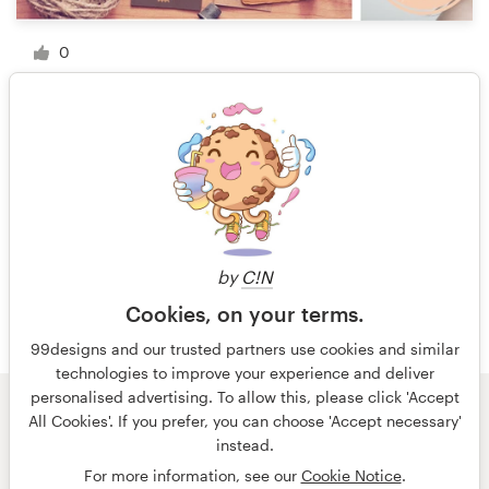
0
1 van 2
by
C!N
Cookies, on your terms.
99designs and our trusted partners use cookies and similar
technologies to improve your experience and deliver
personalised advertising. To allow this, please click 'Accept
All Cookies'. If you prefer, you can choose 'Accept necessary'
© 99designs
door Vista
instead.
Algemene voorwaarden
Privacy
Impressum
For more information, see our
Cookie Notice
.
Nederlands
français
English