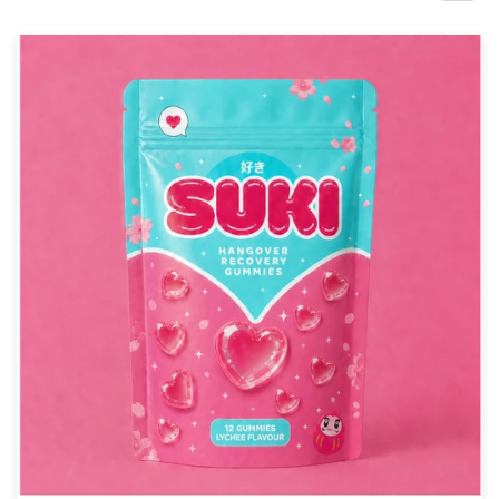
1-op-1 projecten
Vind een designer
Ontdek inspiratie
99designs Studio
99designs Pro
Ontvang
een
ontwerp
Logo-ontwerp