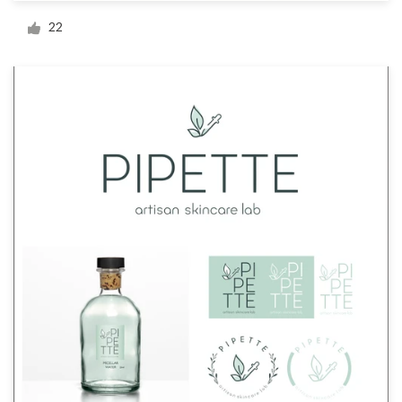
22
Visitekaartje
Webdesign
Merkgids
Blader door alle categorieën
Klantenservice
+49 30 568 377 84
Helpcentrum