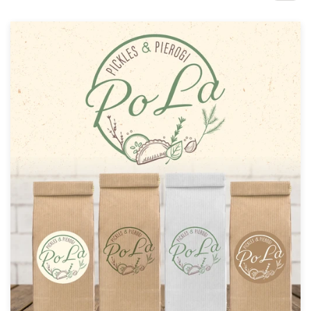
1-op-1 projecten
Vind een designer
Ontdek inspiratie
99designs Studio
99designs Pro
Ontvang
een
ontwerp
Logo-ontwerp