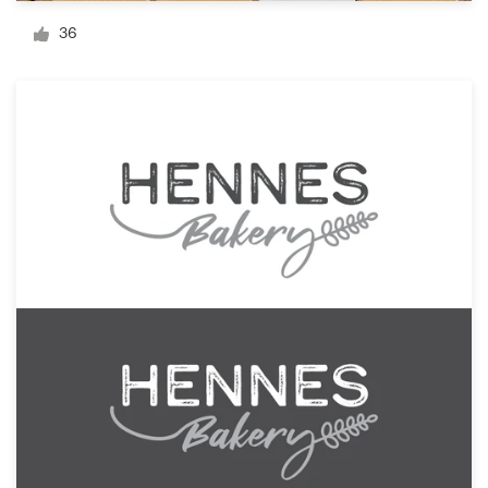
36
Visitekaartje
Webdesign
Merkgids
Blader door alle categorieën
Klantenservice
+49 30 568 377 84
Helpcentrum