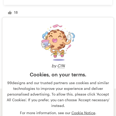
18
1 van 4
by
C!N
Cookies, on your terms.
99designs and our trusted partners use cookies and similar
technologies to improve your experience and deliver
personalised advertising. To allow this, please click 'Accept
All Cookies'. If you prefer, you can choose 'Accept necessary'
© 99designs
door Vista
instead.
Algemene voorwaarden
Privacy
Impressum
For more information, see our
Cookie Notice
.
Nederlands
français
English