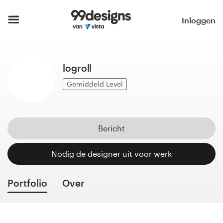
Home
Inloggen
Blader door categorieën
logroll
Hoe het werkt
Gemiddeld Level
Vind een designer
Inspiratie
Bericht
99designs Pro
Nodig de designer uit voor werk
Portfolio
Over
Ontwerpdiensten
Ontwerpwedstrijden