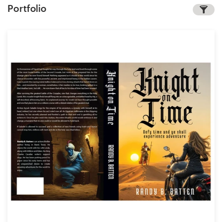
Portfolio
1-op-1 projecten
Vind een designer
Ontdek inspiratie
99designs Studio
99designs Pro
Ontvang
een
ontwerp
Logo-ontwerp