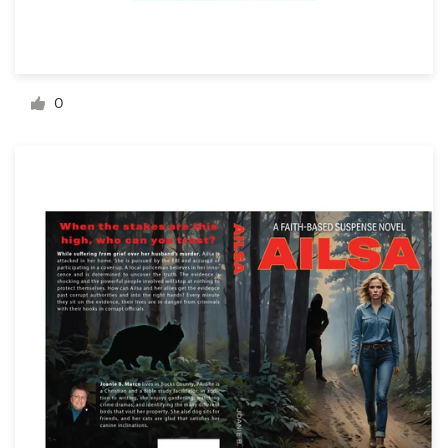
Bronnen
Prijzen
0
Word een designer
Blog