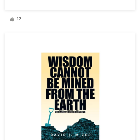
Visitekaartje
12
Webdesign
Merkgids
Blader door alle categorieën
Klantenservice
+49 30 568 377 84
Helpcentrum