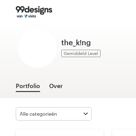
Home
Blader door categorieën
the_k!ng
Hoe het werkt
Gemiddeld Level
Vind een designer
Inspiratie
Portfolio
Over
99designs Pro
Ontwerpdiensten
Ontwerpwedstrijden