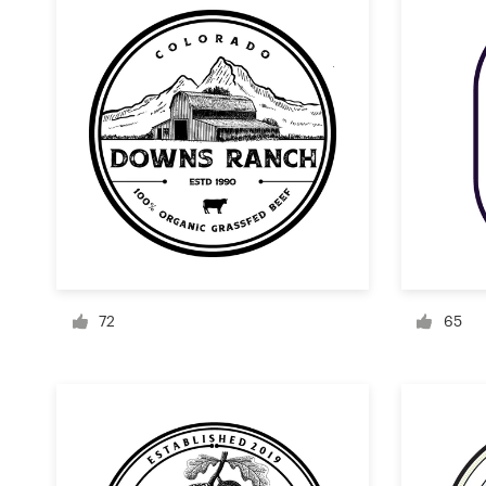
1-op-1 projecten
Vind een designer
Ontdek inspiratie
99designs Studio
99designs Pro
72
65
Ontvang
een
ontwerp
Logo-ontwerp