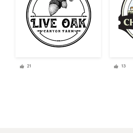
Visitekaartje
Webdesign
Merkgids
Blader door alle categorieën
21
13
Klantenservice
+49 30 568 377 84
Helpcentrum