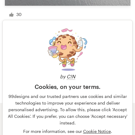
30
1 van 2
by
C!N
Cookies, on your terms.
99designs and our trusted partners use cookies and similar
technologies to improve your experience and deliver
personalised advertising. To allow this, please click 'Accept
All Cookies'. If you prefer, you can choose 'Accept necessary'
© 99designs
door Vista
instead.
Algemene voorwaarden
Privacy
Impressum
For more information, see our
Cookie Notice
.
Nederlands
français
English