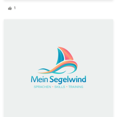
1
Visitekaartje
Webdesign
Merkgids
Blader door alle categorieën
Klantenservice
+49 30 568 377 84
Helpcentrum