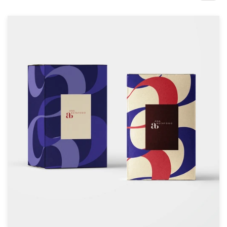
1-op-1 projecten
Vind een designer
Ontdek inspiratie
99designs Studio
99designs Pro
Ontvang
een
ontwerp
Logo-ontwerp