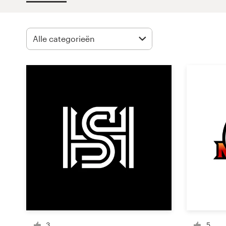
1-op-1 projecten
Vind een designer
Ontdek inspiratie
99designs Studio
99designs Pro
Ontvang
een
ontwerp
Logo-ontwerp
3
5