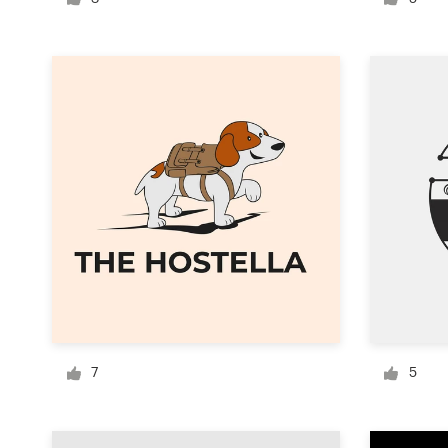
Visitekaartje
Webdesign
Merkgids
Blader door alle categorieën
Klantenservice
+49 30 568 377 84
7
5
Helpcentrum