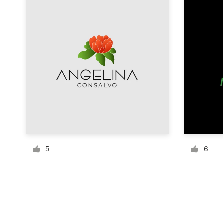
Bronnen
Prijzen
Word een designer
Blog
5
6