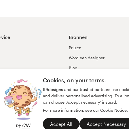
rvice
Bronnen
Prijzen
Word een designer
Blog
99awards
Cookies, on your terms.
99designs and our trusted partners use cook
and deliver personalised advertising. To allow 
can choose 'Accept necessary' instead.
For more information, see our
Cookie Notice
.
Accept All
Accept Necessary
by
C!N