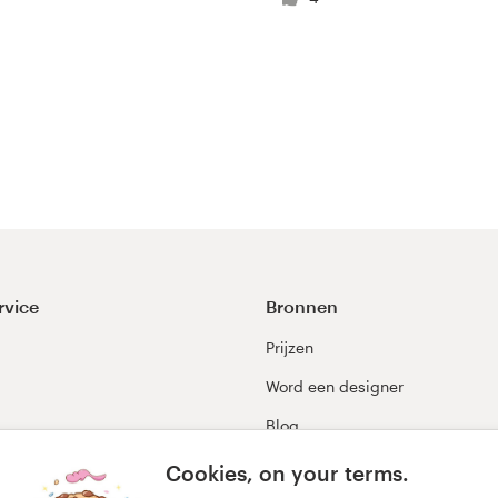
rvice
Bronnen
Prijzen
Word een designer
Blog
99awards
Cookies, on your terms.