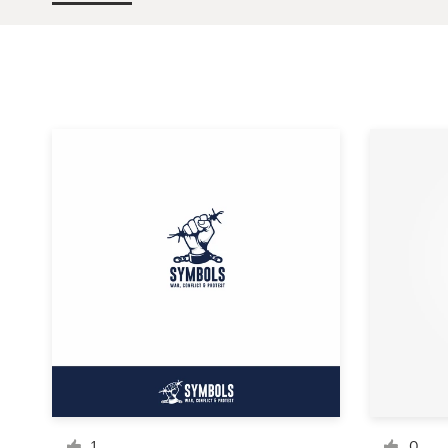
1-op-1 projecten
Vind een designer
Ontdek inspiratie
99designs Studio
99designs Pro
Ontvang
een
ontwerp
Logo-ontwerp
1
0