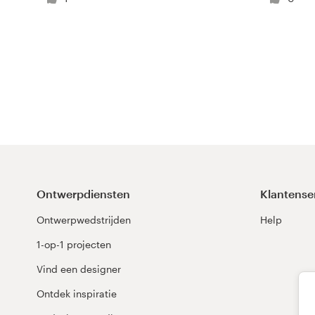
Visitekaartje
Webdesign
Merkgids
Blader door alle categorieën
Ontwerpdiensten
Klantense
Klantenservice
Ontwerpwedstrijden
Help
+49 30 568 377 84
1-op-1 projecten
Helpcentrum
Vind een designer
Ontdek inspiratie