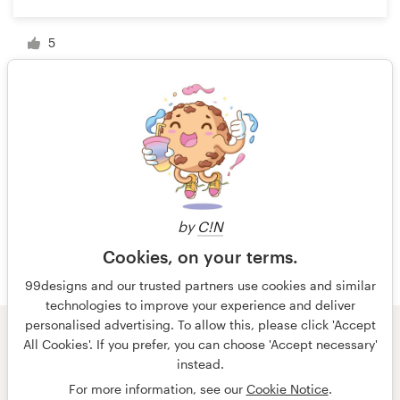
5
1 van 2
by
C!N
Cookies, on your terms.
99designs and our trusted partners use cookies and similar
technologies to improve your experience and deliver
personalised advertising. To allow this, please click 'Accept
All Cookies'. If you prefer, you can choose 'Accept necessary'
© 99designs
door Vista
instead.
Algemene voorwaarden
Privacy
Impressum
For more information, see our
Cookie Notice
.
Nederlands
français
English