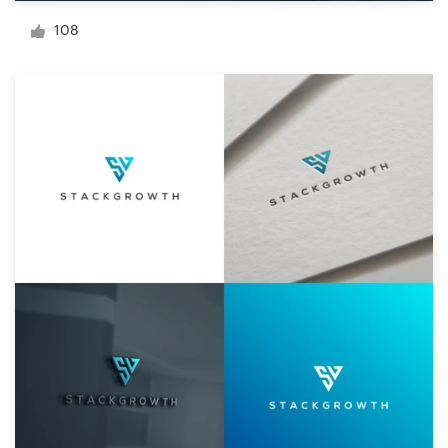
108
Visitekaartje
Webdesign
Merkgids
Blader door alle categorieën
Klantenservice
+49 30 568 377 84
Helpcentrum