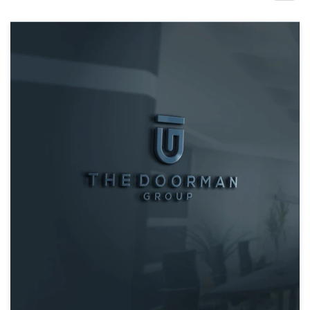
1-op-1 projecten
Vind een designer
Ontdek inspiratie
99designs Studio
99designs Pro
Ontvang
een
ontwerp
Logo-ontwerp