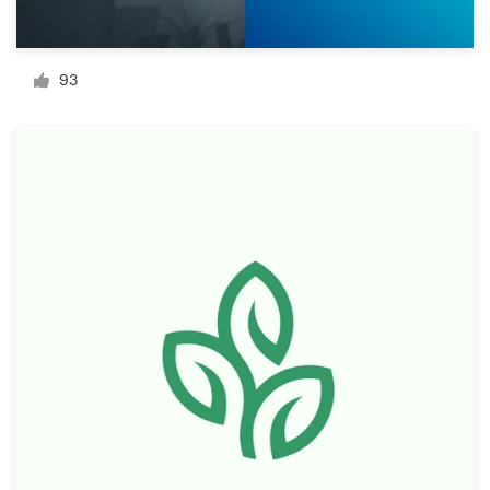
Bronnen
93
Prijzen
Word een designer
Blog