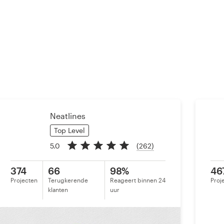
Neatlines
Top Level
5.0
(262)
374
66
98%
46
Projecten
Terugkerende
Reageert binnen 24
Proj
klanten
uur