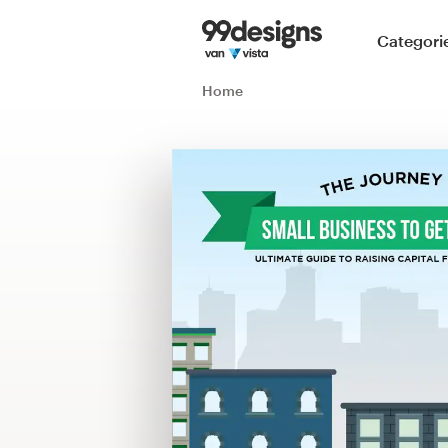
Home
Categori
Blader door categorieën
Home
Hoe het werkt
Vind een designer
Inspiratie
99designs Pro
Ontwerpdiensten
Ontwerpwedstrijden