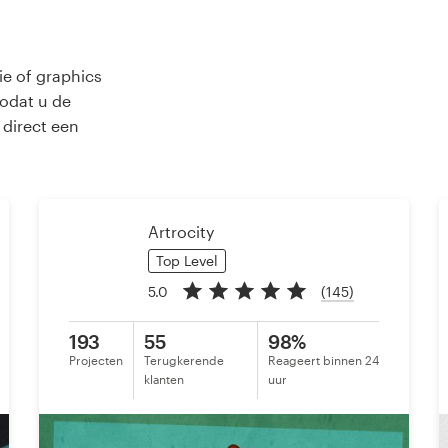
ie of graphics
odat u de
 direct een
Artrocity
Top Level
5.0
(145)
193
55
98%
Projecten
Terugkerende
Reageert binnen 24
klanten
uur