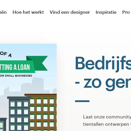
eën
Hoe het werkt
Vind een designer
Inspiratie
Pro
Bedrijfs
- zo g
Laat onze community 
tientallen ontwerpen