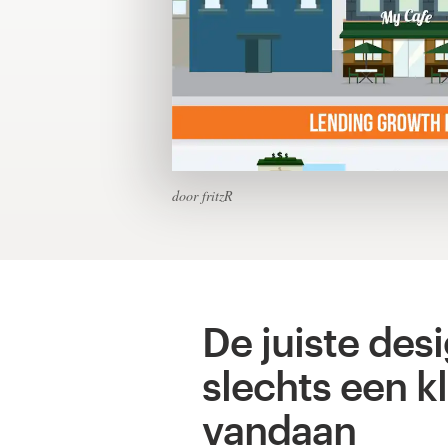
1-op-1 projecten
Vind een designer
Ontdek inspiratie
99designs Studio
door fritzR
99designs Pro
De juiste desi
Ontvang
een
slechts een kl
ontwerp
vandaan
Logo-ontwerp