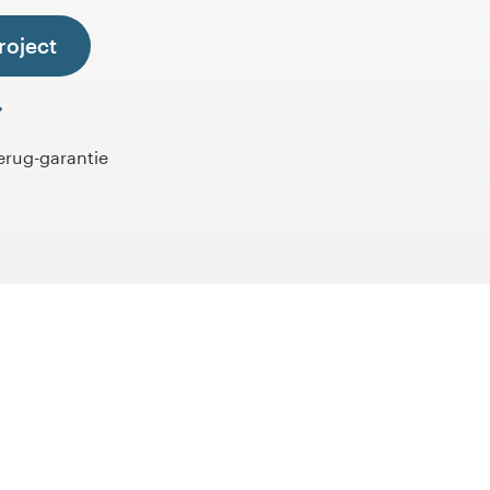
roject
erug-garantie