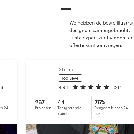
Visitekaartje
We hebben de beste illustrat
Webdesign
designers samengebracht, z
juiste expert kunt vinden, en
Merkgids
offerte kunt aanvragen.
Blader door alle categorieën
Skilline
Top Level
Klantenservice
26)
4.98
(214)
+49 30 568 377 84
267
44
76%
en 24
Projecten
Terugkerende
Reageert binnen 24
Helpcentrum
klanten
uur