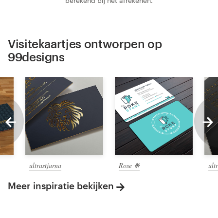
berekend bij het afrekenen.
Visitekaartjes ontworpen op
99designs
ultrastjarna
Rose ❋
ult
Meer inspiratie bekijken