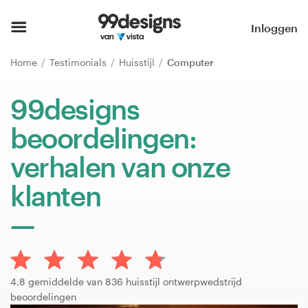
Home
Inloggen
Blader door categorieën
Home
Testimonials
Huisstijl
Computer
Hoe het werkt
99designs
beoordelingen:
Vind een designer
verhalen van onze
Inspiratie
klanten
99designs Pro
Ontwerpdiensten
4,8 gemiddelde van 836 huisstijl ontwerpwedstrijd
beoordelingen
Ontwerpwedstrijden