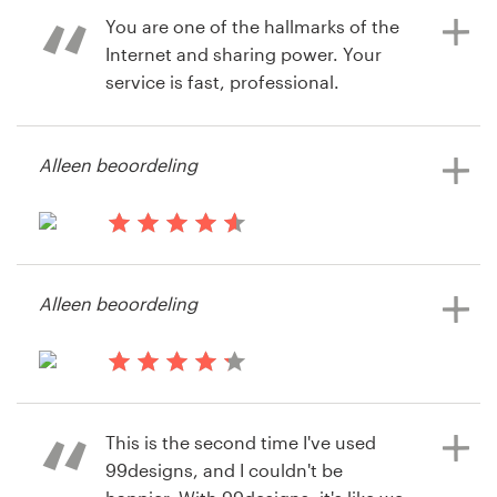
Sky Kingdom Games
You are one of the hallmarks of the
Bronnen
Bekijk hun huisstijl wedstrijd
Internet and sharing power. Your
service is fast, professional.
Prijzen
Word een designer
Alleen beoordeling
il y a 14 ans
Roee Bachar
Blog
Bekijk hun huisstijl wedstrijd
il y a 14 ans
Mrroee
Alleen beoordeling
Bekijk hun huisstijl wedstrijd
il y a 14 ans
JTA Lda
This is the second time I've used
Bekijk hun huisstijl wedstrijd
99designs, and I couldn't be