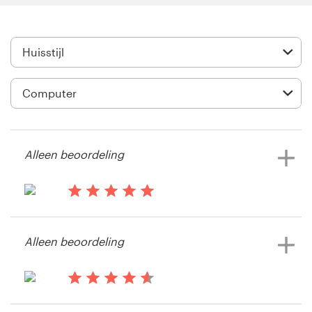
Visitekaartje
Webdesign
Merkgids
Blader door alle categorieën
Alleen beoordeling
Klantenservice
il y a 14 ans
Crawfordsmobile
+49 30 568 377 84
Alleen beoordeling
Bekijk hun huisstijl wedstrijd
Helpcentrum
il y a 14 ans