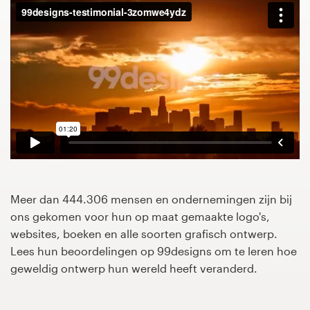
1-op-1 projecten
Vind een designer
Ontdek inspiratie
99designs Studio
99designs Pro
Meer dan 444.306 mensen en ondernemingen zijn bij
ons gekomen voor hun op maat gemaakte logo's,
Ontvang
websites, boeken en alle soorten grafisch ontwerp.
een
Lees hun beoordelingen op 99designs om te leren hoe
ontwerp
geweldig ontwerp hun wereld heeft veranderd.
Logo-ontwerp