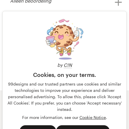
Alleen beoordeling
Bekijk hun huisstijl wedstrijd
il y a 14 ans
Info54322
Bekijk hun huisstijl wedstrijd
1 van 2
by
C!N
Cookies, on your terms.
99designs and our trusted partners use cookies and similar
technologies to improve your experience and deliver
personalised advertising. To allow this, please click 'Accept
© 99designs
door Vista
All Cookies'. If you prefer, you can choose 'Accept necessary'
Algemene voorwaarden
Privacy
Impressum
instead.
For more information, see our
Cookie Notice
.
Nederlands
français
English