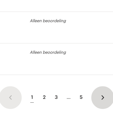
Alleen beoordeling
ket wedstrijd
Alleen beoordeling
ket wedstrijd
1
2
3
…
5