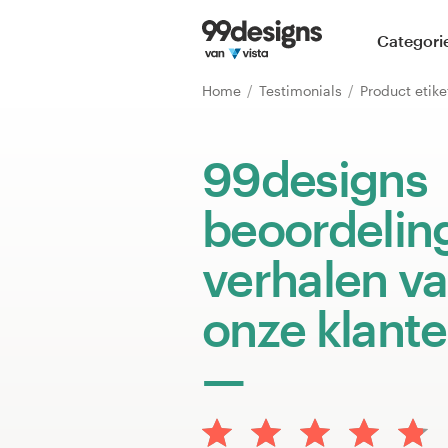
Home
Categori
Blader door categorieën
Home
Testimonials
Product etik
Hoe het werkt
99designs
Vind een designer
beoordelin
Inspiratie
verhalen v
99designs Pro
onze klant
Ontwerpdiensten
Ontwerpwedstrijden