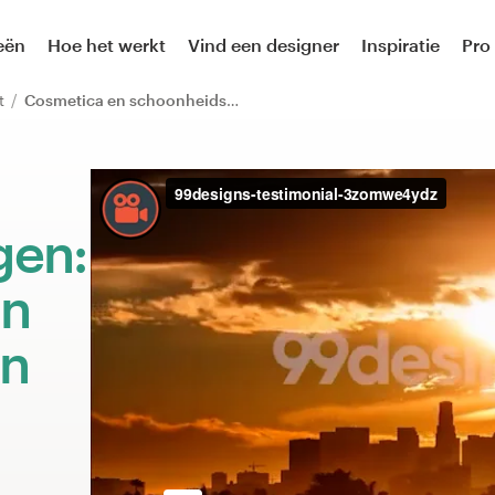
eën
Hoe het werkt
Vind een designer
Inspiratie
Pro
et
Cosmetica en schoonheidsproducten
gen:
an
en