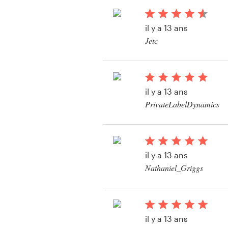
Bronnen
il y a 13 ans
Jetc
Prijzen
Bekijk hun producteti
Word een designer
il y a 13 ans
Blog
PrivateLabelDynamics
il y a 13 ans
Nathaniel_Griggs
il y a 13 ans