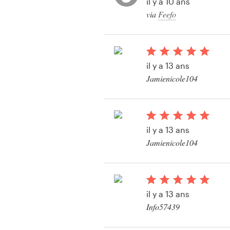
il y a 10 ans
via
Feefo
Visitekaartje
Webdesign
il y a 13 ans
Merkgids
Jamienicole104
Blader door alle categorieën
il y a 13 ans
Jamienicole104
Klantenservice
+49 30 568 377 84
il y a 13 ans
Helpcentrum
Info57439