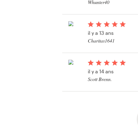
Whunter40
il y a 13 ans
Charitas1641
Bekijk hun producteti
il y a 14 ans
Scott Brenn.
Bekijk hun producteti