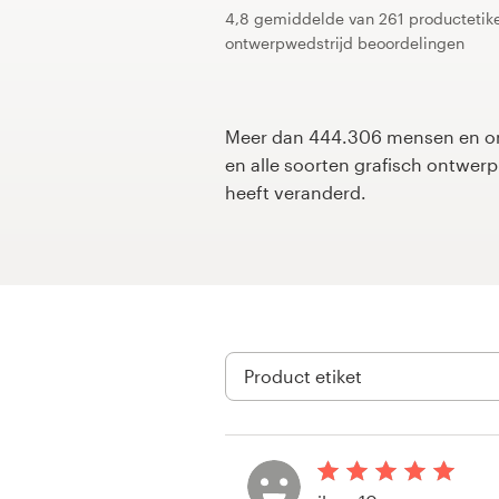
4,8 gemiddelde van 261 productetik
ontwerpwedstrijd beoordelingen
1-op-1 projecten
Vind een designer
Meer dan 444.306 mensen en on
Ontdek inspiratie
en alle soorten grafisch ontwe
heeft veranderd.
99designs Studio
99designs Pro
Ontvang
een
ontwerp
Logo-ontwerp