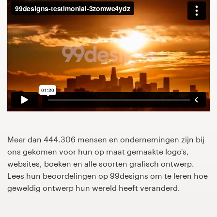
1-op-1 projecten
Vind een designer
Ontdek inspiratie
99designs Studio
99designs Pro
Meer dan 444.306 mensen en ondernemingen zijn bij
ons gekomen voor hun op maat gemaakte logo's,
Ontvang
websites, boeken en alle soorten grafisch ontwerp.
een
Lees hun beoordelingen op 99designs om te leren hoe
ontwerp
geweldig ontwerp hun wereld heeft veranderd.
Logo-ontwerp