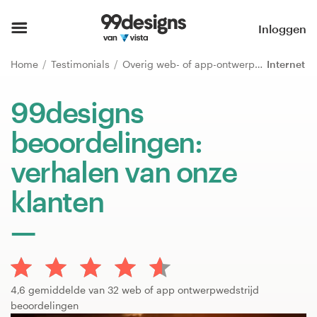
Home
Inloggen
Blader door categorieën
Home
Testimonials
Overig web- of app-ontwerp
Internet
Hoe het werkt
99designs
beoordelingen:
Vind een designer
verhalen van onze
Inspiratie
klanten
99designs Pro
Ontwerpdiensten
4,6 gemiddelde van 32 web of app ontwerpwedstrijd
beoordelingen
Ontwerpwedstrijden