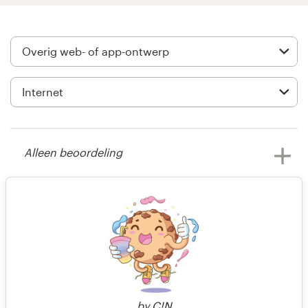
Visitekaartje
Webdesign
Merkgids
Blader door alle categorieën
Alleen beoordeling
Klantenservice
il y a 14 ans
Neil.chambers
+49 30 568 377 84
Bekijk hun web of app wedstrijd
2 van 2
Helpcentrum
by
C!N